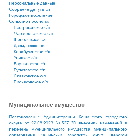
Персональные данные
Собрание депутатов
Городское поселение
Сельские поселения
Пестриковское с/п
Фарафоновское с/п
Шепелевское с/п
Давыдовское с/п
Карабузинское с/п
Уницкое с/п
Барыковское с/п
Булатовское с/п
Славковское с/п
Письяковское с/п
Муниципальное имущество
Постановление Администрации Кашинского городского
округа от 22.08.2023 №537 "О внесении изменений в
перечень муниципального имущества муниципального
образования Кашинский городской округ Тверской