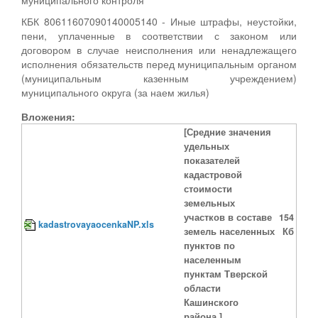
КБК 80611607090140005140 - Иные штрафы, неустойки,
пени, уплаченные в соответствии с законом или
договором в случае неисполнения или ненадлежащего
исполнения обязательств перед муниципальным органом
(муниципальным казенным учреждением)
муниципального округа (за наем жилья)
Вложения:
[Средние значения
удельных
показателей
кадастровой
стоимости
земельных
участков в составе
154
kadastrovayaocenkaNP.xls
земель населенных
Кб
пунктов по
населенным
пунктам Тверской
области
Кашинского
района.]