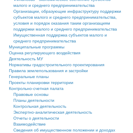
малого и среднего предпринимательства
Персональные данные
Организации, образующие инфраструктуру поддержки
субъектов малого и среднего предпринимательства,
Оценка регулирующего воздействия
условия и порядок оказания таким организациям
поддержки малого и среднего предпринимательства
Деятельность МУ
Имущественная поддержка субъектов малого и
среднего предпринимательства
Нормативы градостроительного проектирования
Муниципальные программы
Оценка регулирующего воздействия
Правила землепользования и застройки
Деятельность МУ
Нормативы градостроительного проектирования
Генеральные планы
Правила землепользования и застройки
Генеральные планы
Проекты планировки территории
Проекты планировки территории
Контрольно-счетная палата
Собрание депутатов
Правовые основы
Планы деятельности
Городское поселение
Контрольная деятельность
Экспертно-аналитическая деятельность
Сельские поселения
Отчеты о деятельности
Взаимодействие
Сведения об имущественном положении и доходах