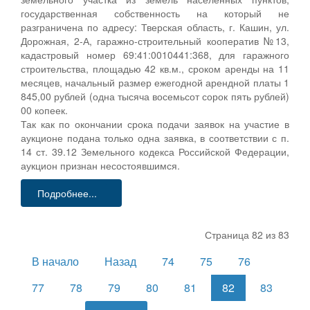
государственная собственность на который не
разграничена по адресу: Тверская область, г. Кашин, ул.
Дорожная, 2-А, гаражно-строительный кооператив №13,
кадастровый номер 69:41:0010441:368, для гаражного
строительства, площадью 42 кв.м., сроком аренды на 11
месяцев, начальный размер ежегодной арендной платы 1
845,00 рублей (одна тысяча восемьсот сорок пять рублей)
00 копеек.
Так как по окончании срока подачи заявок на участие в
аукционе подана только одна заявка, в соответствии с п.
14 ст. 39.12 Земельного кодекса Российской Федерации,
аукцион признан несостоявшимся.
Подробнее...
Страница 82 из 83
В начало
Назад
74
75
76
77
78
79
80
81
82
83