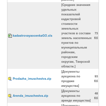
[Cредние значения
удельных
показателей
кадастровой
стоимости
земельных
участков в составе
73
kadastrovayaocenkaGO.xls
земель населенных
Кб
пунктов по
муниципальным
районам,
городским
округам, Тверской
области.]
[Документы
аукциона по
93
Prodazha_imuschestva.zip
продаже
Кб
имущества]
[Документы
48
Arenda_imuschestva.zip
аукциона по
Кб
аренде имущества]
[Документы