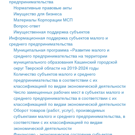
предпринимательства
Нормативные правовые акты
Государственные услуги
Символика
муниципального округа Тверской области
Финансовое управление
Имущество для бизнеса
Материалы Корпорации МСП
Промышленность и АПК
Устав
Администрация Кашинского муниципального округа
Бюджет для граждан
Вопрос-ответ
Имущественная поддержка субъектов
Экономика и бизнес
Гостям округа
Тверской области
Имущество
Информационная поддержка субъектов малого и
среднего предпринимательства
...
Туризм
Управление сельскими территориями
Выявление правообладателей ранее учтенных
Муниципальная программа «Развитие малого и
среднего предпринимательства на территории
Культура
Открытые данные
объектов недвижимости
муниципального образования Кашинский городской
округ Тверской области на 2019-2024 годы
Образование
Работа с обращениями граждан
Имущественная поддержка субъектов малого и
Количество субъектов малого и среднего
предпринимательства в соответствии с их
Здравоохранение
Муниципальный контроль
среднего предпринимательства
классификацией по видам экономической деятельности
Число замещенных рабочих мест в субъектах малого и
Социальная защита
Муниципальные услуги
Информационная поддержка субъектов малого и
среднего предпринимательства в соответствии с их
классификацией по видам экономической деятельности
Фотоальбом
Проекты административных регламентов
среднего предпринимательства
Оборот товаров (работ, услуг), производимых
субъектами малого и среднего предпринимательства, в
Антимонопольный комплаенс
Муниципальные программы
соответствии с их классификацией по видам
экономической деятельности
Противодействие коррупции
Контрольно-счетная палата
Финансово - экономическое состояние субъектов