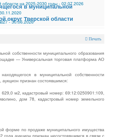
 области на 2025-2030 годы
-
02.07.2026
дящегося в муниципальной
30.11.2020
й округ Тверской области
 №27
-
30.06.2026
Печать
льной собственности муниципального образования
площадке — Универсальная торговая платформа АО
 находящегося в муниципальной собственности
, аукцион признан состоявшимся:
629,0 м2, кадастровый номер: 69:12:0250901:109,
Тиволино, дом 78, кадастровый номер земельного
нной форме по продаже муниципального имущества
2 года аукцион признан несостоявшимся в связи с