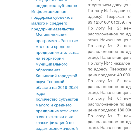
отсутствием допущенн
поддержка субъектов
По лоту № 1: здание 
Информационная
адресу: Тверская 
поддержка субъектов
69:12:0160101:359, п
малого и среднего
По лоту № 2: нежи
предпринимательства
расположенное по адр
Муниципальная
этаж). Начальная цена
программа «Развитие
По лоту № 3: нежи
малого и среднего
расположенное по адр
предпринимательства
этаж). Начальная цена
на территории
По лоту №4: нежилое
муниципального
по адресу: Тверская 
образования
цена продажи: 40 000,
Кашинский городской
По лоту № 5: нежи
округ Тверской
расположенное по адр
области на 2019-2024
этаж). Начальная цена
годы
По лоту № 6: нежи
Количество субъектов
расположенное по адр
малого и среднего
цена продажи: 180 000
предпринимательства
По лоту № 7: нежи
в соответствии с их
расположенное по адр
классификацией по
этаж). Начальная цена
видам экономической