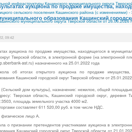
ной инфраструктуры Кашинского муниципального округа Тверской
зультатах аукциона по продаже имущества, нахо
ицкого сельского поселения Кашинского района (с изменениями)
-
муниципального образования Кашинский городско
шинского муниципального округа Тверской области от 26.06.2026
22, 09:42
атах аукциона по продаже имущества, находящегося в муниципа
 округ Тверской области, в электронной форме (на электронной 
.sberbank-ast.ru) назначенного на 25.01.2022 года
кола об итогах открытого аукциона по продаже имущества,
ования Кашинский городской округ Тверской области от 25.01.2022
 (Сельский дом культуры), назначение: нежилое, общей площадью 
ресу: Тверская область, Кашинский городской округ, деревня 
5:3503, площадь земельного участка 4000 м2.
торгами составляет 611 520,00 руб. в том числе НДС.
 физическое лицо А.
ола о признании претендентов участниками аукциона в электро
ования Кашинский городской округ Тверской области от 21.01.202