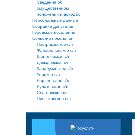
Сведения об
имущественном
положении и доходах
Персональные данные
Собрание депутатов
Городское поселение
Сельские поселения
Пестриковское с/п
Фарафоновское с/п
Шепелевское с/п
Давыдовское с/п
Карабузинское с/п
Уницкое с/п
Барыковское с/п
Булатовское с/п
Славковское с/п
Письяковское с/п