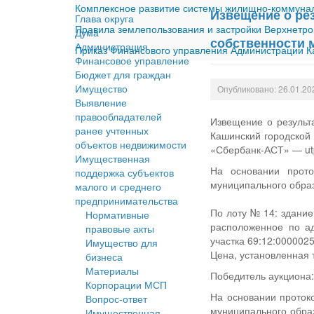
Комплексное развитие системы жилищно-коммуналь
Извещение о ре
Глава округа
Правила землепользования и застройки Верхнетро
Дума
собственности 
Администрация
Приказ Финансового управления Администрации Ка
Финансовое управление
Бюджет для граждан
Имущество
Опубликовано: 26.01.20
Выявление
правообладателей
Извещение о результ
ранее учтенных
Кашинский городской
объектов недвижимости
«Сбербанк-АСТ» — utp
Имущественная
На основании прото
поддержка субъектов
муниципального образ
малого и среднего
предпринимательства
По лоту № 14: здание
Нормативные
расположенное по ад
правовые акты
участка 69:12:000002
Имущество для
Цена, установленная 
бизнеса
Материалы
Победитель аукциона:
Корпорации МСП
На основании проток
Вопрос-ответ
муниципального образ
Имущественная