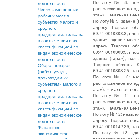
По лоту № 8: нежи
деятельности
расположенное по адр
Число замещенных
этаж). Начальная цена
рабочих мест в
По лоту № 9: здание 
субъектах малого и
адресу: Тверская об
среднего
69:41:0010303:3, пло
предпринимательства
здание (здание масте
в соответствии с их
адресу: Тверская об
классификацией по
69:41:0010303:3, пло
видам экономической
здание (гараж), наз
деятельности
Тверская область, 
Оборот товаров
69:41:0010303:25, пло
(работ, услуг),
По лоту № 10: нежи
производимых
расположенное по адр
субъектами малого и
этаж). Начальная цена
среднего
По лоту № 11: неж
предпринимательства,
расположенное по адр
в соответствии с их
этаж). Начальная цена
классификацией по
По лоту № 12: нежило
видам экономической
адресу: Тверская обл
деятельности
69:41:0010142:39, пл
Финансово -
По лоту № 13: здан
экономическое
расположенное по ад