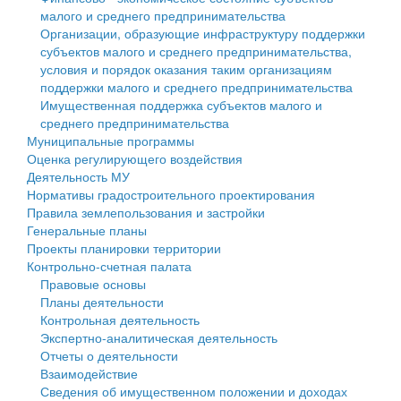
малого и среднего предпринимательства
Персональные данные
Организации, образующие инфраструктуру поддержки
субъектов малого и среднего предпринимательства,
Оценка регулирующего воздействия
условия и порядок оказания таким организациям
поддержки малого и среднего предпринимательства
Деятельность МУ
Имущественная поддержка субъектов малого и
среднего предпринимательства
Нормативы градостроительного проектирования
Муниципальные программы
Оценка регулирующего воздействия
Правила землепользования и застройки
Деятельность МУ
Нормативы градостроительного проектирования
Генеральные планы
Правила землепользования и застройки
Генеральные планы
Проекты планировки территории
Проекты планировки территории
Контрольно-счетная палата
Собрание депутатов
Правовые основы
Планы деятельности
Городское поселение
Контрольная деятельность
Экспертно-аналитическая деятельность
Сельские поселения
Отчеты о деятельности
Взаимодействие
Сведения об имущественном положении и доходах