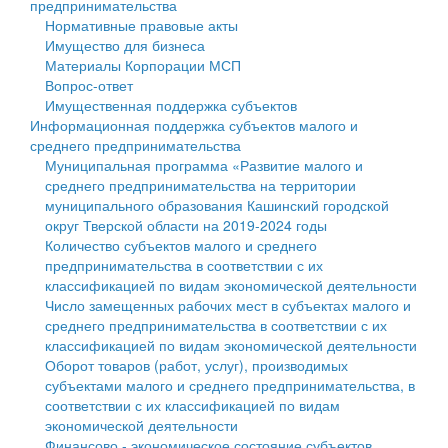
предпринимательства
Нормативные правовые акты
Государственные услуги
Символика
муниципального округа Тверской области
Финансовое управление
Имущество для бизнеса
Материалы Корпорации МСП
Промышленность и АПК
Устав
Администрация Кашинского муниципального округа
Бюджет для граждан
Вопрос-ответ
Имущественная поддержка субъектов
Экономика и бизнес
Гостям округа
Тверской области
Имущество
Информационная поддержка субъектов малого и
среднего предпринимательства
...
Туризм
Управление сельскими территориями
Выявление правообладателей ранее учтенных
Муниципальная программа «Развитие малого и
среднего предпринимательства на территории
Культура
Открытые данные
объектов недвижимости
муниципального образования Кашинский городской
округ Тверской области на 2019-2024 годы
Образование
Работа с обращениями граждан
Имущественная поддержка субъектов малого и
Количество субъектов малого и среднего
предпринимательства в соответствии с их
Здравоохранение
Муниципальный контроль
среднего предпринимательства
классификацией по видам экономической деятельности
Число замещенных рабочих мест в субъектах малого и
Социальная защита
Муниципальные услуги
Информационная поддержка субъектов малого и
среднего предпринимательства в соответствии с их
классификацией по видам экономической деятельности
Фотоальбом
Проекты административных регламентов
среднего предпринимательства
Оборот товаров (работ, услуг), производимых
субъектами малого и среднего предпринимательства, в
Антимонопольный комплаенс
Муниципальные программы
соответствии с их классификацией по видам
экономической деятельности
Противодействие коррупции
Контрольно-счетная палата
Финансово - экономическое состояние субъектов