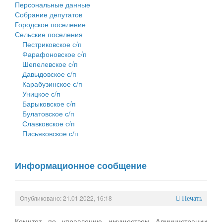
Персональные данные
Собрание депутатов
Городское поселение
Сельские поселения
Пестриковское с/п
Фарафоновское с/п
Шепелевское с/п
Давыдовское с/п
Карабузинское с/п
Уницкое с/п
Барыковское с/п
Булатовское с/п
Славковское с/п
Письяковское с/п
Информационное сообщение
Опубликовано: 21.01.2022, 16:18
Печать
Комитет по управлению имуществом Администрации