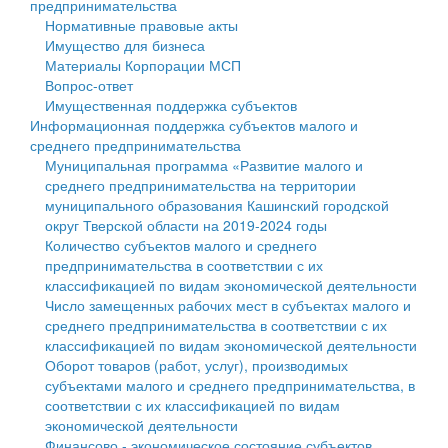
предпринимательства
Нормативные правовые акты
Государственные услуги
Символика
муниципального округа Тверской области
Финансовое управление
Имущество для бизнеса
Материалы Корпорации МСП
Промышленность и АПК
Устав
Администрация Кашинского муниципального округа
Бюджет для граждан
Вопрос-ответ
Имущественная поддержка субъектов
Экономика и бизнес
Гостям округа
Тверской области
Имущество
Информационная поддержка субъектов малого и
среднего предпринимательства
...
Туризм
Управление сельскими территориями
Выявление правообладателей ранее учтенных
Муниципальная программа «Развитие малого и
среднего предпринимательства на территории
Культура
Открытые данные
объектов недвижимости
муниципального образования Кашинский городской
округ Тверской области на 2019-2024 годы
Образование
Работа с обращениями граждан
Имущественная поддержка субъектов малого и
Количество субъектов малого и среднего
предпринимательства в соответствии с их
Здравоохранение
Муниципальный контроль
среднего предпринимательства
классификацией по видам экономической деятельности
Число замещенных рабочих мест в субъектах малого и
Социальная защита
Муниципальные услуги
Информационная поддержка субъектов малого и
среднего предпринимательства в соответствии с их
классификацией по видам экономической деятельности
Фотоальбом
Проекты административных регламентов
среднего предпринимательства
Оборот товаров (работ, услуг), производимых
субъектами малого и среднего предпринимательства, в
Антимонопольный комплаенс
Муниципальные программы
соответствии с их классификацией по видам
экономической деятельности
Противодействие коррупции
Контрольно-счетная палата
Финансово - экономическое состояние субъектов