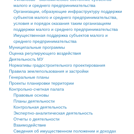
малого и среднего предпринимательства
Персональные данные
Организации, образующие инфраструктуру поддержки
субъектов малого и среднего предпринимательства,
Оценка регулирующего воздействия
условия и порядок оказания таким организациям
поддержки малого и среднего предпринимательства
Деятельность МУ
Имущественная поддержка субъектов малого и
среднего предпринимательства
Нормативы градостроительного проектирования
Муниципальные программы
Оценка регулирующего воздействия
Правила землепользования и застройки
Деятельность МУ
Нормативы градостроительного проектирования
Генеральные планы
Правила землепользования и застройки
Генеральные планы
Проекты планировки территории
Проекты планировки территории
Контрольно-счетная палата
Собрание депутатов
Правовые основы
Планы деятельности
Городское поселение
Контрольная деятельность
Экспертно-аналитическая деятельность
Сельские поселения
Отчеты о деятельности
Взаимодействие
Сведения об имущественном положении и доходах