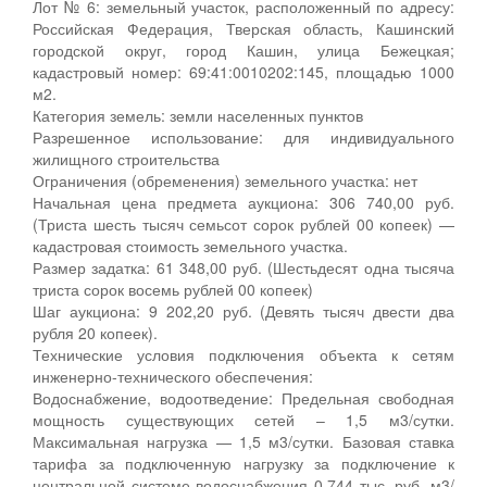
Лот № 6: земельный участок, расположенный по адресу:
Российская Федерация, Тверская область, Кашинский
городской округ, город Кашин, улица Бежецкая;
кадастровый номер: 69:41:0010202:145, площадью 1000
м2.
Категория земель: земли населенных пунктов
Разрешенное использование: для индивидуального
жилищного строительства
Ограничения (обременения) земельного участка: нет
Начальная цена предмета аукциона: 306 740,00 руб.
(Триста шесть тысяч семьсот сорок рублей 00 копеек) —
кадастровая стоимость земельного участка.
Размер задатка: 61 348,00 руб. (Шестьдесят одна тысяча
триста сорок восемь рублей 00 копеек)
Шаг аукциона: 9 202,20 руб. (Девять тысяч двести два
рубля 20 копеек).
Технические условия подключения объекта к сетям
инженерно-технического обеспечения:
Водоснабжение, водоотведение: Предельная свободная
мощность существующих сетей – 1,5 м3/сутки.
Максимальная нагрузка — 1,5 м3/сутки. Базовая ставка
тарифа за подключенную нагрузку за подключение к
центральной системе водоснабжения 0,744 тыс. руб. м3/