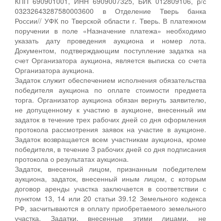
КПП 690901001, ИНН 6909007325, БИК 012809106, р/с
03232643287580003600 в Отделение Тверь банка
России// УФК по Тверской области г. Тверь. В платежном
поручении в поле «Назначение платежа» необходимо
указать дату проведения аукциона и номер лота.
Документом, подтверждающим поступление задатка на
счет Организатора аукциона, является выписка со счета
Организатора аукциона.
Задаток служит обеспечением исполнения обязательства
победителя аукциона по оплате стоимости предмета
торга. Организатор аукциона обязан вернуть заявителю,
не допущенному к участию в аукционе, внесенный им
задаток в течение трех рабочих дней со дня оформления
протокола рассмотрения заявок на участие в аукционе.
Задаток возвращается всем участникам аукциона, кроме
победителя, в течение 3 рабочих дней со дня подписания
протокола о результатах аукциона.
Задаток, внесенный лицом, признанным победителем
аукциона, задаток, внесенный иным лицом, с которым
договор аренды участка заключается в соответствии с
пунктом 13, 14 или 20 статьи 39.12 Земельного кодекса
РФ, засчитываются в оплату приобретаемого земельного
участка. Задатки, внесенные этими лицами, не