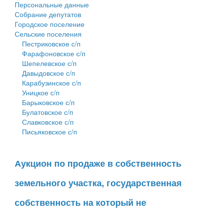
Персональные данные
Собрание депутатов
Городское поселение
Сельские поселения
Пестриковское с/п
Фарафоновское с/п
Шепелевское с/п
Давыдовское с/п
Карабузинское с/п
Уницкое с/п
Барыковское с/п
Булатовское с/п
Славковское с/п
Письяковское с/п
Аукцион по продаже в собственность
земельного участка, государственная
собственность на который не