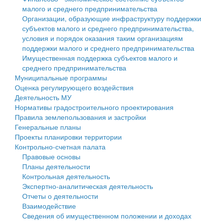
малого и среднего предпринимательства
Персональные данные
Организации, образующие инфраструктуру поддержки
субъектов малого и среднего предпринимательства,
Оценка регулирующего воздействия
условия и порядок оказания таким организациям
поддержки малого и среднего предпринимательства
Деятельность МУ
Имущественная поддержка субъектов малого и
среднего предпринимательства
Нормативы градостроительного проектирования
Муниципальные программы
Оценка регулирующего воздействия
Правила землепользования и застройки
Деятельность МУ
Нормативы градостроительного проектирования
Генеральные планы
Правила землепользования и застройки
Генеральные планы
Проекты планировки территории
Проекты планировки территории
Контрольно-счетная палата
Собрание депутатов
Правовые основы
Планы деятельности
Городское поселение
Контрольная деятельность
Экспертно-аналитическая деятельность
Сельские поселения
Отчеты о деятельности
Взаимодействие
Сведения об имущественном положении и доходах