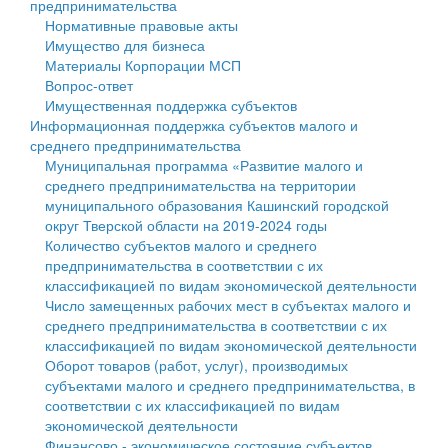
предпринимательства
Нормативные правовые акты
Государственные услуги
Символика
муниципального округа Тверской области
Финансовое управление
Имущество для бизнеса
Материалы Корпорации МСП
Промышленность и АПК
Устав
Администрация Кашинского муниципального округа
Бюджет для граждан
Вопрос-ответ
Имущественная поддержка субъектов
Экономика и бизнес
Гостям округа
Тверской области
Имущество
Информационная поддержка субъектов малого и
среднего предпринимательства
...
Туризм
Управление сельскими территориями
Выявление правообладателей ранее учтенных
Муниципальная программа «Развитие малого и
среднего предпринимательства на территории
Культура
Открытые данные
объектов недвижимости
муниципального образования Кашинский городской
округ Тверской области на 2019-2024 годы
Образование
Работа с обращениями граждан
Имущественная поддержка субъектов малого и
Количество субъектов малого и среднего
предпринимательства в соответствии с их
Здравоохранение
Муниципальный контроль
среднего предпринимательства
классификацией по видам экономической деятельности
Число замещенных рабочих мест в субъектах малого и
Социальная защита
Муниципальные услуги
Информационная поддержка субъектов малого и
среднего предпринимательства в соответствии с их
классификацией по видам экономической деятельности
Фотоальбом
Проекты административных регламентов
среднего предпринимательства
Оборот товаров (работ, услуг), производимых
субъектами малого и среднего предпринимательства, в
Антимонопольный комплаенс
Муниципальные программы
соответствии с их классификацией по видам
экономической деятельности
Противодействие коррупции
Контрольно-счетная палата
Финансово - экономическое состояние субъектов