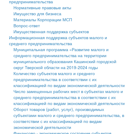
предпринимательства
Нормативные правовые акты
Государственные услуги
Символика
муниципального округа Тверской области
Финансовое управление
Имущество для бизнеса
Материалы Корпорации МСП
Промышленность и АПК
Устав
Администрация Кашинского муниципального округа
Бюджет для граждан
Вопрос-ответ
Имущественная поддержка субъектов
Экономика и бизнес
Гостям округа
Тверской области
Имущество
Информационная поддержка субъектов малого и
среднего предпринимательства
...
Туризм
Управление сельскими территориями
Выявление правообладателей ранее учтенных
Муниципальная программа «Развитие малого и
среднего предпринимательства на территории
Культура
Открытые данные
объектов недвижимости
муниципального образования Кашинский городской
округ Тверской области на 2019-2024 годы
Образование
Работа с обращениями граждан
Имущественная поддержка субъектов малого и
Количество субъектов малого и среднего
предпринимательства в соответствии с их
Здравоохранение
Муниципальный контроль
среднего предпринимательства
классификацией по видам экономической деятельности
Число замещенных рабочих мест в субъектах малого и
Социальная защита
Муниципальные услуги
Информационная поддержка субъектов малого и
среднего предпринимательства в соответствии с их
классификацией по видам экономической деятельности
Фотоальбом
Проекты административных регламентов
среднего предпринимательства
Оборот товаров (работ, услуг), производимых
субъектами малого и среднего предпринимательства, в
Антимонопольный комплаенс
Муниципальные программы
соответствии с их классификацией по видам
экономической деятельности
Противодействие коррупции
Контрольно-счетная палата
Финансово - экономическое состояние субъектов