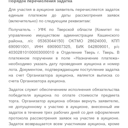
Порядок перечисления задатка
Для участия в аукционе заявитель перечисляется задаток
единым платежом до даты рассмотрения заявок
(включительно) по следующим реквизитам:
Получатель - УФК по Тверской области (Комитет по
управлению имуществом администрации Кашинского
района, л/с 05363044150) ОКТМО 28624000, КПП
690901001, ИНН 6909007325, БИК 042809001, р/с
40302810100003000010 в Отделение Тверь г. Тверь. В
платежном поручении в поле «Назначение платежа»
необходимо указать дату проведения аукциона и номер
лота. Документом, подтверждающим поступление задатка
на счет Организатора аукциона, является выписка со
счета Организатора аукциона.
Задаток служит обеспечением исполнения обязательства
победителя аукциона по оплате стоимости предмета
торга. Организатор аукциона обязан вернуть заявителю,
не допущенному к участию в аукционе, внесенный им
задаток в течение трех рабочих дней со дня оформления
протокола рассмотрения заявок на участие в аукционе.
Задаток возвращается всем участникам аукциона, кроме