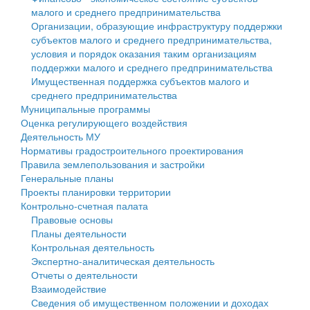
малого и среднего предпринимательства
Персональные данные
Организации, образующие инфраструктуру поддержки
субъектов малого и среднего предпринимательства,
Оценка регулирующего воздействия
условия и порядок оказания таким организациям
поддержки малого и среднего предпринимательства
Деятельность МУ
Имущественная поддержка субъектов малого и
среднего предпринимательства
Нормативы градостроительного проектирования
Муниципальные программы
Оценка регулирующего воздействия
Правила землепользования и застройки
Деятельность МУ
Нормативы градостроительного проектирования
Генеральные планы
Правила землепользования и застройки
Генеральные планы
Проекты планировки территории
Проекты планировки территории
Контрольно-счетная палата
Собрание депутатов
Правовые основы
Планы деятельности
Городское поселение
Контрольная деятельность
Экспертно-аналитическая деятельность
Сельские поселения
Отчеты о деятельности
Взаимодействие
Сведения об имущественном положении и доходах