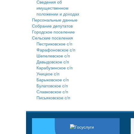
Сведения об
имущественном
положении и доходах
Персональные данные
Собрание депутатов
Городское поселение
Сельские поселения
Пестриковское с/п
Фарафоновское с/п
Шепелевское с/п
Давыдовское с/п
Карабузинское с/п
Уницкое с/п
Барыковское с/п
Булатовское с/п
Славковское с/п
Письяковское с/п