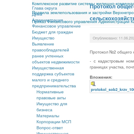
Комплексное развитие системы жилищно-коммуналь
Протокол общег
Глава округа
Правила землепользования и застройки Верхнетро
Дума
сельскохозяйст
Администрация
Приказ Финансового управления Администрации Ка
Финансовое управление
Бюджет для граждан
Имущество
Опубликовано: 11.06.20
Выявление
правообладателей
Протокол №2 общего с
ранее учтенных
- с кадастровым ном
объектов недвижимости
границах участка, поч
Имущественная
поддержка субъектов
Вложения:
малого и среднего
предпринимательства
protokol_sob2_krzv_10
Нормативные
правовые акты
Имущество для
бизнеса
Материалы
Корпорации МСП
Вопрос-ответ
Имущественная