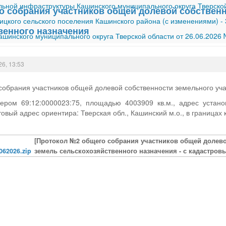
ной инфраструктуры Кашинского муниципального округа Тверской
о собрания участников общей долевой собственн
ицкого сельского поселения Кашинского района (с изменениями)
-
венного назначения
шинского муниципального округа Тверской области от 26.06.2026
26, 13:53
обрания участников общей долевой собственности земельного уча
ером 69:12:0000023:75, площадью 4003909 кв.м., адрес устано
товый адрес ориентира: Тверская обл., Кашинский м.о., в границах
[Протокол №2 общего собрания участников общей долево
062026.zip
земель сельскохозяйственного назначения - с кадастровы