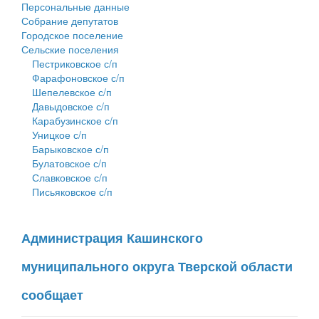
Персональные данные
Собрание депутатов
Городское поселение
Сельские поселения
Пестриковское с/п
Фарафоновское с/п
Шепелевское с/п
Давыдовское с/п
Карабузинское с/п
Уницкое с/п
Барыковское с/п
Булатовское с/п
Славковское с/п
Письяковское с/п
Администрация Кашинского
муниципального округа Тверской области
сообщает