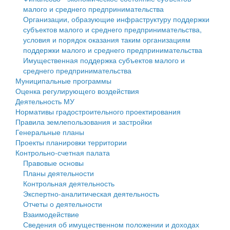
малого и среднего предпринимательства
Персональные данные
Организации, образующие инфраструктуру поддержки
субъектов малого и среднего предпринимательства,
Оценка регулирующего воздействия
условия и порядок оказания таким организациям
поддержки малого и среднего предпринимательства
Деятельность МУ
Имущественная поддержка субъектов малого и
среднего предпринимательства
Нормативы градостроительного проектирования
Муниципальные программы
Оценка регулирующего воздействия
Правила землепользования и застройки
Деятельность МУ
Нормативы градостроительного проектирования
Генеральные планы
Правила землепользования и застройки
Генеральные планы
Проекты планировки территории
Проекты планировки территории
Контрольно-счетная палата
Собрание депутатов
Правовые основы
Планы деятельности
Городское поселение
Контрольная деятельность
Экспертно-аналитическая деятельность
Сельские поселения
Отчеты о деятельности
Взаимодействие
Сведения об имущественном положении и доходах