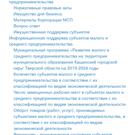
предпринимательства
Нормативные правовые акты
Государственные услуги
Символика
муниципального округа Тверской области
Финансовое управление
Имущество для бизнеса
Материалы Корпорации МСП
Промышленность и АПК
Устав
Администрация Кашинского муниципального округа
Бюджет для граждан
Вопрос-ответ
Имущественная поддержка субъектов
Экономика и бизнес
Гостям округа
Тверской области
Имущество
Информационная поддержка субъектов малого и
среднего предпринимательства
...
Туризм
Управление сельскими территориями
Выявление правообладателей ранее учтенных
Муниципальная программа «Развитие малого и
среднего предпринимательства на территории
Культура
Открытые данные
объектов недвижимости
муниципального образования Кашинский городской
округ Тверской области на 2019-2024 годы
Образование
Работа с обращениями граждан
Имущественная поддержка субъектов малого и
Количество субъектов малого и среднего
предпринимательства в соответствии с их
Здравоохранение
Муниципальный контроль
среднего предпринимательства
классификацией по видам экономической деятельности
Число замещенных рабочих мест в субъектах малого и
Социальная защита
Муниципальные услуги
Информационная поддержка субъектов малого и
среднего предпринимательства в соответствии с их
классификацией по видам экономической деятельности
Фотоальбом
Проекты административных регламентов
среднего предпринимательства
Оборот товаров (работ, услуг), производимых
субъектами малого и среднего предпринимательства, в
Антимонопольный комплаенс
Муниципальные программы
соответствии с их классификацией по видам
экономической деятельности
Противодействие коррупции
Контрольно-счетная палата
Финансово - экономическое состояние субъектов