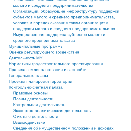
малого и среднего предпринимательства
Персональные данные
Организации, образующие инфраструктуру поддержки
субъектов малого и среднего предпринимательства,
Оценка регулирующего воздействия
условия и порядок оказания таким организациям
поддержки малого и среднего предпринимательства
Деятельность МУ
Имущественная поддержка субъектов малого и
среднего предпринимательства
Нормативы градостроительного проектирования
Муниципальные программы
Оценка регулирующего воздействия
Правила землепользования и застройки
Деятельность МУ
Нормативы градостроительного проектирования
Генеральные планы
Правила землепользования и застройки
Генеральные планы
Проекты планировки территории
Проекты планировки территории
Контрольно-счетная палата
Собрание депутатов
Правовые основы
Планы деятельности
Городское поселение
Контрольная деятельность
Экспертно-аналитическая деятельность
Сельские поселения
Отчеты о деятельности
Взаимодействие
Сведения об имущественном положении и доходах