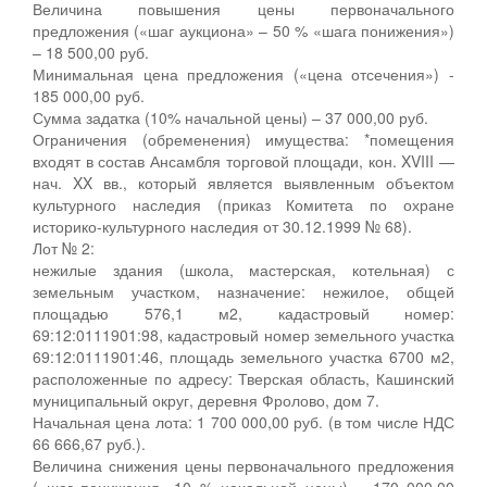
Величина повышения цены первоначального
предложения («шаг аукциона» – 50 % «шага понижения»)
– 18 500,00 руб.
Минимальная цена предложения («цена отсечения») -
185 000,00 руб.
Сумма задатка (10% начальной цены) – 37 000,00 руб.
Ограничения (обременения) имущества: *помещения
входят в состав Ансамбля торговой площади, кон. XVIII —
нач. XX вв., который является выявленным объектом
культурного наследия (приказ Комитета по охране
историко-культурного наследия от 30.12.1999 № 68).
Лот № 2:
нежилые здания (школа, мастерская, котельная) с
земельным участком, назначение: нежилое, общей
площадью 576,1 м2, кадастровый номер:
69:12:0111901:98, кадастровый номер земельного участка
69:12:0111901:46, площадь земельного участка 6700 м2,
расположенные по адресу: Тверская область, Кашинский
муниципальный округ, деревня Фролово, дом 7.
Начальная цена лота: 1 700 000,00 руб. (в том числе НДС
66 666,67 руб.).
Величина снижения цены первоначального предложения
(«шаг понижения»-10 % начальной цены) – 170 000,00