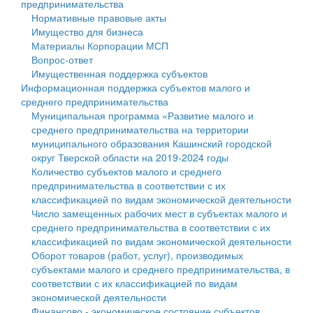
предпринимательства
Нормативные правовые акты
Государственные услуги
Символика
муниципального округа Тверской области
Финансовое управление
Имущество для бизнеса
Материалы Корпорации МСП
Промышленность и АПК
Устав
Администрация Кашинского муниципального округа
Бюджет для граждан
Вопрос-ответ
Имущественная поддержка субъектов
Экономика и бизнес
Гостям округа
Тверской области
Имущество
Информационная поддержка субъектов малого и
среднего предпринимательства
...
Туризм
Управление сельскими территориями
Выявление правообладателей ранее учтенных
Муниципальная программа «Развитие малого и
среднего предпринимательства на территории
Культура
Открытые данные
объектов недвижимости
муниципального образования Кашинский городской
округ Тверской области на 2019-2024 годы
Образование
Работа с обращениями граждан
Имущественная поддержка субъектов малого и
Количество субъектов малого и среднего
предпринимательства в соответствии с их
Здравоохранение
Муниципальный контроль
среднего предпринимательства
классификацией по видам экономической деятельности
Число замещенных рабочих мест в субъектах малого и
Социальная защита
Муниципальные услуги
Информационная поддержка субъектов малого и
среднего предпринимательства в соответствии с их
классификацией по видам экономической деятельности
Фотоальбом
Проекты административных регламентов
среднего предпринимательства
Оборот товаров (работ, услуг), производимых
субъектами малого и среднего предпринимательства, в
Антимонопольный комплаенс
Муниципальные программы
соответствии с их классификацией по видам
экономической деятельности
Противодействие коррупции
Контрольно-счетная палата
Финансово - экономическое состояние субъектов