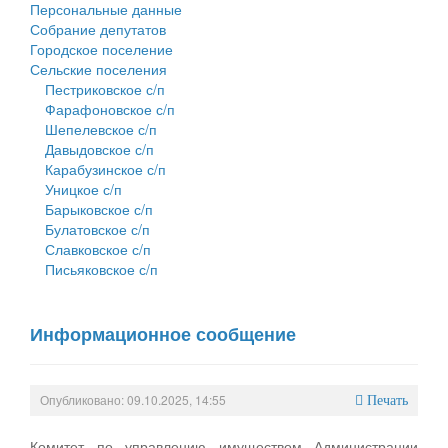
Персональные данные
Собрание депутатов
Городское поселение
Сельские поселения
Пестриковское с/п
Фарафоновское с/п
Шепелевское с/п
Давыдовское с/п
Карабузинское с/п
Уницкое с/п
Барыковское с/п
Булатовское с/п
Славковское с/п
Письяковское с/п
Информационное сообщение
Опубликовано: 09.10.2025, 14:55
Печать
Комитет по управлению имуществом Администрации