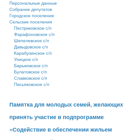
Персональные данные
Собрание депутатов
Городское поселение
Сельские поселения
Пестриковское с/п
Фарафоновское с/п
Шепелевское с/п
Давыдовское с/п
Карабузинское с/п
Уницкое с/п
Барыковское с/п
Булатовское с/п
Славковское с/п
Письяковское с/п
Памятка для молодых семей, желающих
принять участие в подпрограмме
«Содействие в обеспечении жильем