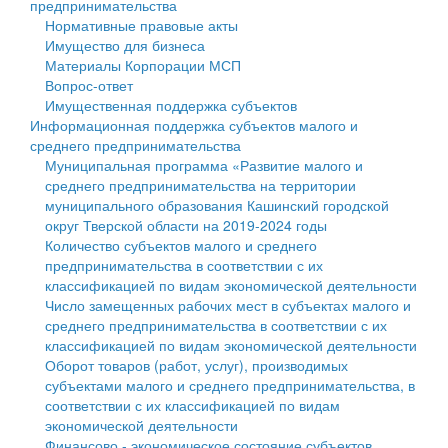
предпринимательства
Нормативные правовые акты
Государственные услуги
Символика
муниципального округа Тверской области
Финансовое управление
Имущество для бизнеса
Материалы Корпорации МСП
Промышленность и АПК
Устав
Администрация Кашинского муниципального округа
Бюджет для граждан
Вопрос-ответ
Имущественная поддержка субъектов
Экономика и бизнес
Гостям округа
Тверской области
Имущество
Информационная поддержка субъектов малого и
среднего предпринимательства
...
Туризм
Управление сельскими территориями
Выявление правообладателей ранее учтенных
Муниципальная программа «Развитие малого и
среднего предпринимательства на территории
Культура
Открытые данные
объектов недвижимости
муниципального образования Кашинский городской
округ Тверской области на 2019-2024 годы
Образование
Работа с обращениями граждан
Имущественная поддержка субъектов малого и
Количество субъектов малого и среднего
предпринимательства в соответствии с их
Здравоохранение
Муниципальный контроль
среднего предпринимательства
классификацией по видам экономической деятельности
Число замещенных рабочих мест в субъектах малого и
Социальная защита
Муниципальные услуги
Информационная поддержка субъектов малого и
среднего предпринимательства в соответствии с их
классификацией по видам экономической деятельности
Фотоальбом
Проекты административных регламентов
среднего предпринимательства
Оборот товаров (работ, услуг), производимых
субъектами малого и среднего предпринимательства, в
Антимонопольный комплаенс
Муниципальные программы
соответствии с их классификацией по видам
экономической деятельности
Противодействие коррупции
Контрольно-счетная палата
Финансово - экономическое состояние субъектов