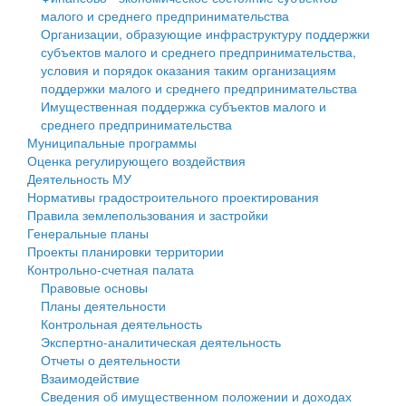
малого и среднего предпринимательства
Персональные данные
Организации, образующие инфраструктуру поддержки
субъектов малого и среднего предпринимательства,
Оценка регулирующего воздействия
условия и порядок оказания таким организациям
поддержки малого и среднего предпринимательства
Деятельность МУ
Имущественная поддержка субъектов малого и
среднего предпринимательства
Нормативы градостроительного проектирования
Муниципальные программы
Оценка регулирующего воздействия
Правила землепользования и застройки
Деятельность МУ
Нормативы градостроительного проектирования
Генеральные планы
Правила землепользования и застройки
Генеральные планы
Проекты планировки территории
Проекты планировки территории
Контрольно-счетная палата
Собрание депутатов
Правовые основы
Планы деятельности
Городское поселение
Контрольная деятельность
Экспертно-аналитическая деятельность
Сельские поселения
Отчеты о деятельности
Взаимодействие
Сведения об имущественном положении и доходах