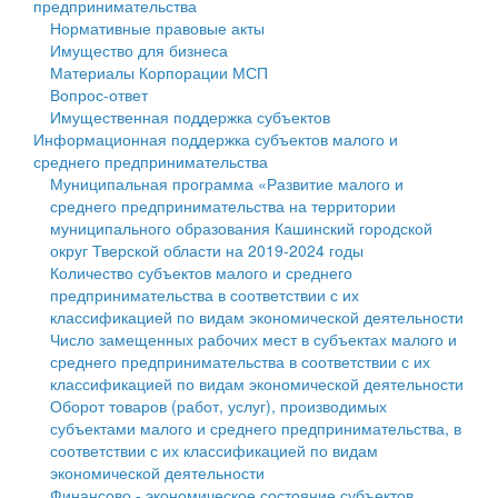
предпринимательства
Нормативные правовые акты
Государственные услуги
Символика
муниципального округа Тверской области
Финансовое управление
Имущество для бизнеса
Материалы Корпорации МСП
Промышленность и АПК
Устав
Администрация Кашинского муниципального округа
Бюджет для граждан
Вопрос-ответ
Имущественная поддержка субъектов
Экономика и бизнес
Гостям округа
Тверской области
Имущество
Информационная поддержка субъектов малого и
среднего предпринимательства
...
Туризм
Управление сельскими территориями
Выявление правообладателей ранее учтенных
Муниципальная программа «Развитие малого и
среднего предпринимательства на территории
Культура
Открытые данные
объектов недвижимости
муниципального образования Кашинский городской
округ Тверской области на 2019-2024 годы
Образование
Работа с обращениями граждан
Имущественная поддержка субъектов малого и
Количество субъектов малого и среднего
предпринимательства в соответствии с их
Здравоохранение
Муниципальный контроль
среднего предпринимательства
классификацией по видам экономической деятельности
Число замещенных рабочих мест в субъектах малого и
Социальная защита
Муниципальные услуги
Информационная поддержка субъектов малого и
среднего предпринимательства в соответствии с их
классификацией по видам экономической деятельности
Фотоальбом
Проекты административных регламентов
среднего предпринимательства
Оборот товаров (работ, услуг), производимых
субъектами малого и среднего предпринимательства, в
Антимонопольный комплаенс
Муниципальные программы
соответствии с их классификацией по видам
экономической деятельности
Противодействие коррупции
Контрольно-счетная палата
Финансово - экономическое состояние субъектов