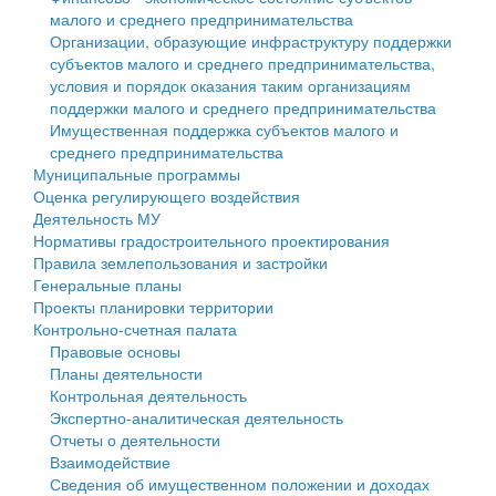
малого и среднего предпринимательства
Персональные данные
Организации, образующие инфраструктуру поддержки
субъектов малого и среднего предпринимательства,
Оценка регулирующего воздействия
условия и порядок оказания таким организациям
поддержки малого и среднего предпринимательства
Деятельность МУ
Имущественная поддержка субъектов малого и
среднего предпринимательства
Нормативы градостроительного проектирования
Муниципальные программы
Оценка регулирующего воздействия
Правила землепользования и застройки
Деятельность МУ
Нормативы градостроительного проектирования
Генеральные планы
Правила землепользования и застройки
Генеральные планы
Проекты планировки территории
Проекты планировки территории
Контрольно-счетная палата
Собрание депутатов
Правовые основы
Планы деятельности
Городское поселение
Контрольная деятельность
Экспертно-аналитическая деятельность
Сельские поселения
Отчеты о деятельности
Взаимодействие
Сведения об имущественном положении и доходах