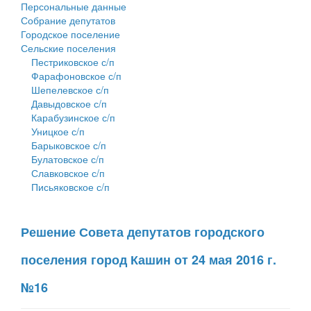
Персональные данные
Собрание депутатов
Городское поселение
Сельские поселения
Пестриковское с/п
Фарафоновское с/п
Шепелевское с/п
Давыдовское с/п
Карабузинское с/п
Уницкое с/п
Барыковское с/п
Булатовское с/п
Славковское с/п
Письяковское с/п
Решение Совета депутатов городского
поселения город Кашин от 24 мая 2016 г.
№16