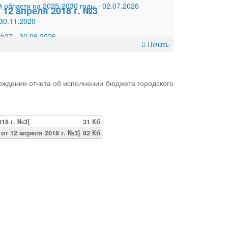
 области на 2025-2030 годы
-
02.07.2026
12 апреля 2018 г. №3
30.11.2020
 №27
-
30.06.2026
Печать
рждении отчета об исполнении бюджета городского
18 г. №3]
31 Кб
т 12 апреля 2018 г. №3]
82 Кб