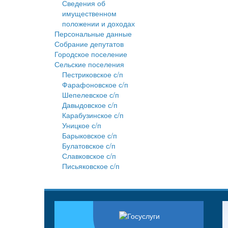
Сведения об
имущественном
положении и доходах
Персональные данные
Собрание депутатов
Городское поселение
Сельские поселения
Пестриковское с/п
Фарафоновское с/п
Шепелевское с/п
Давыдовское с/п
Карабузинское с/п
Уницкое с/п
Барыковское с/п
Булатовское с/п
Славковское с/п
Письяковское с/п