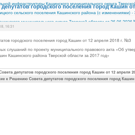
ной инфраструктуры Кашинского муниципального округа Тверской
депутатов городского поселения город Кашин от 
ицкого сельского поселения Кашинского района (с изменениями)
-
шинского муниципального округа Тверской области от 26.06.2026
18, 16:31
атов городского поселения город Кашин от 12 апреля 2018 г. №3
ых слушаний по проекту муниципального правового акта «Об утве
шин Кашинского района Тверской области за 2017 год»
Совета депутатов городского поселения город Кашин от 12 апреля 20
ие к Решению Совета депутатов городского поселения город Кашин о