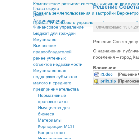
Комплексное развитие системы жилищно-коммуналь
Решение Совета 
Глава округа
Правила землепользования и застройки Верхнетро
Дума
Администрация
Приказ Финансового управления Администрации Ка
Финансовое управление
Опубликовано: 13.04.20
Бюджет для граждан
Имущество
Решение Совета депут
Выявление
О назначении публичн
правообладателей
поселения – город Ка
ранее учтенных
объектов недвижимости
Вложения:
Имущественная
r3.doc
[Решение 
поддержка субъектов
pril3.zip
[Приложен
малого и среднего
предпринимательства
Нормативные
правовые акты
Имущество для
бизнеса
Материалы
Корпорации МСП
Вопрос-ответ
Имущественная