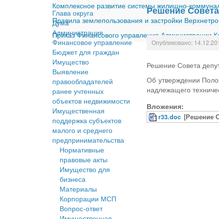
Комплексное развитие системы жилищно-коммуналь
Решение Совета 
Глава округа
Правила землепользования и застройки Верхнетро
Дума
Администрация
Приказ Финансового управления Администрации Ка
Финансовое управление
Опубликовано: 14.12.20
Бюджет для граждан
Имущество
Решение Совета депут
Выявление
Об утверждении Полож
правообладателей
надлежащего техничес
ранее учтенных
объектов недвижимости
Вложения:
Имущественная
r33.doc
[Решение С
поддержка субъектов
малого и среднего
предпринимательства
Нормативные
правовые акты
Имущество для
бизнеса
Материалы
Корпорации МСП
Вопрос-ответ
Имущественная