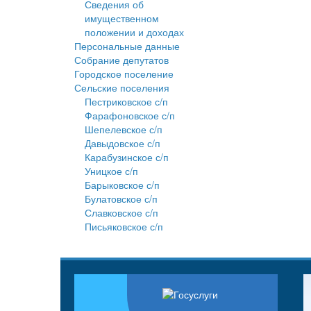
Сведения об
имущественном
положении и доходах
Персональные данные
Собрание депутатов
Городское поселение
Сельские поселения
Пестриковское с/п
Фарафоновское с/п
Шепелевское с/п
Давыдовское с/п
Карабузинское с/п
Уницкое с/п
Барыковское с/п
Булатовское с/п
Славковское с/п
Письяковское с/п