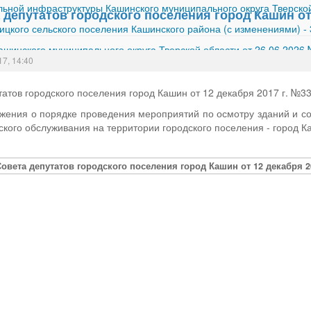
ной инфраструктуры Кашинского муниципального округа Тверской
депутатов городского поселения город Кашин от 
ицкого сельского поселения Кашинского района (с изменениями)
-
шинского муниципального округа Тверской области от 26.06.2026
17, 14:40
атов городского поселения город Кашин от 12 декабря 2017 г. №3
ения о порядке проведения мероприятий по осмотру зданий и со
кого обслуживания на территории городского поселения - город К
овета депутатов городского поселения город Кашин от 12 декабря 20