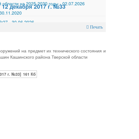
 области на 2025-2030 годы
-
02.07.2026
12 декабря 2017 г. №33
30.11.2020
 №27
-
30.06.2026
Печать
3
оружений на предмет их технического состояния и
ашин Кашинского района Тверской области
17 г. №33]
161 Кб