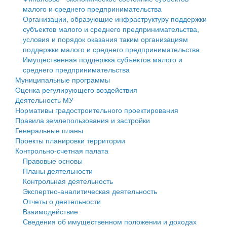
малого и среднего предпринимательства
Персональные данные
Организации, образующие инфраструктуру поддержки
субъектов малого и среднего предпринимательства,
Оценка регулирующего воздействия
условия и порядок оказания таким организациям
поддержки малого и среднего предпринимательства
Деятельность МУ
Имущественная поддержка субъектов малого и
среднего предпринимательства
Нормативы градостроительного проектирования
Муниципальные программы
Оценка регулирующего воздействия
Правила землепользования и застройки
Деятельность МУ
Нормативы градостроительного проектирования
Генеральные планы
Правила землепользования и застройки
Генеральные планы
Проекты планировки территории
Проекты планировки территории
Контрольно-счетная палата
Собрание депутатов
Правовые основы
Планы деятельности
Городское поселение
Контрольная деятельность
Экспертно-аналитическая деятельность
Сельские поселения
Отчеты о деятельности
Взаимодействие
Сведения об имущественном положении и доходах