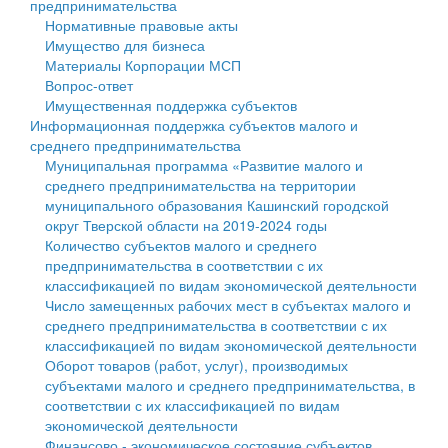
предпринимательства
Нормативные правовые акты
Государственные услуги
Символика
муниципального округа Тверской области
Финансовое управление
Имущество для бизнеса
Материалы Корпорации МСП
Промышленность и АПК
Устав
Администрация Кашинского муниципального округа
Бюджет для граждан
Вопрос-ответ
Имущественная поддержка субъектов
Экономика и бизнес
Гостям округа
Тверской области
Имущество
Информационная поддержка субъектов малого и
среднего предпринимательства
...
Туризм
Управление сельскими территориями
Выявление правообладателей ранее учтенных
Муниципальная программа «Развитие малого и
среднего предпринимательства на территории
Культура
Открытые данные
объектов недвижимости
муниципального образования Кашинский городской
округ Тверской области на 2019-2024 годы
Образование
Работа с обращениями граждан
Имущественная поддержка субъектов малого и
Количество субъектов малого и среднего
предпринимательства в соответствии с их
Здравоохранение
Муниципальный контроль
среднего предпринимательства
классификацией по видам экономической деятельности
Число замещенных рабочих мест в субъектах малого и
Социальная защита
Муниципальные услуги
Информационная поддержка субъектов малого и
среднего предпринимательства в соответствии с их
классификацией по видам экономической деятельности
Фотоальбом
Проекты административных регламентов
среднего предпринимательства
Оборот товаров (работ, услуг), производимых
субъектами малого и среднего предпринимательства, в
Антимонопольный комплаенс
Муниципальные программы
соответствии с их классификацией по видам
экономической деятельности
Противодействие коррупции
Контрольно-счетная палата
Финансово - экономическое состояние субъектов