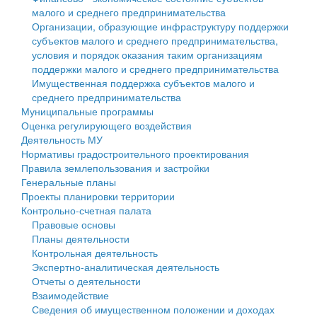
малого и среднего предпринимательства
Персональные данные
Организации, образующие инфраструктуру поддержки
субъектов малого и среднего предпринимательства,
Оценка регулирующего воздействия
условия и порядок оказания таким организациям
поддержки малого и среднего предпринимательства
Деятельность МУ
Имущественная поддержка субъектов малого и
среднего предпринимательства
Нормативы градостроительного проектирования
Муниципальные программы
Оценка регулирующего воздействия
Правила землепользования и застройки
Деятельность МУ
Нормативы градостроительного проектирования
Генеральные планы
Правила землепользования и застройки
Генеральные планы
Проекты планировки территории
Проекты планировки территории
Контрольно-счетная палата
Собрание депутатов
Правовые основы
Планы деятельности
Городское поселение
Контрольная деятельность
Экспертно-аналитическая деятельность
Сельские поселения
Отчеты о деятельности
Взаимодействие
Сведения об имущественном положении и доходах