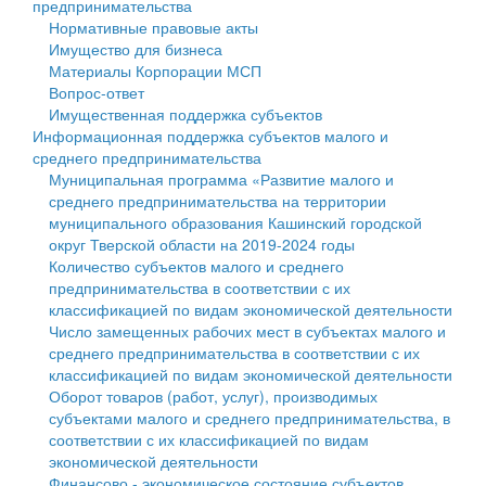
предпринимательства
Нормативные правовые акты
Государственные услуги
Символика
муниципального округа Тверской области
Финансовое управление
Имущество для бизнеса
Материалы Корпорации МСП
Промышленность и АПК
Устав
Администрация Кашинского муниципального округа
Бюджет для граждан
Вопрос-ответ
Имущественная поддержка субъектов
Экономика и бизнес
Гостям округа
Тверской области
Имущество
Информационная поддержка субъектов малого и
среднего предпринимательства
...
Туризм
Управление сельскими территориями
Выявление правообладателей ранее учтенных
Муниципальная программа «Развитие малого и
среднего предпринимательства на территории
Культура
Открытые данные
объектов недвижимости
муниципального образования Кашинский городской
округ Тверской области на 2019-2024 годы
Образование
Работа с обращениями граждан
Имущественная поддержка субъектов малого и
Количество субъектов малого и среднего
предпринимательства в соответствии с их
Здравоохранение
Муниципальный контроль
среднего предпринимательства
классификацией по видам экономической деятельности
Число замещенных рабочих мест в субъектах малого и
Социальная защита
Муниципальные услуги
Информационная поддержка субъектов малого и
среднего предпринимательства в соответствии с их
классификацией по видам экономической деятельности
Фотоальбом
Проекты административных регламентов
среднего предпринимательства
Оборот товаров (работ, услуг), производимых
субъектами малого и среднего предпринимательства, в
Антимонопольный комплаенс
Муниципальные программы
соответствии с их классификацией по видам
экономической деятельности
Противодействие коррупции
Контрольно-счетная палата
Финансово - экономическое состояние субъектов