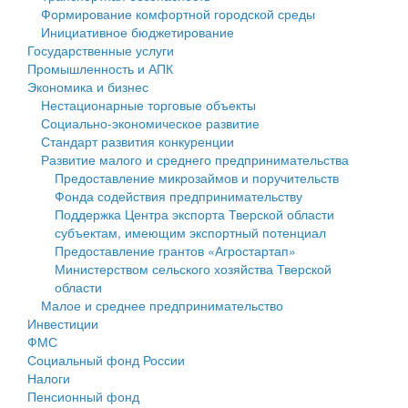
Формирование комфортной городской среды
Государственные услуги
Символика
муниципального округа Тверской области
Финансовое управление
Инициативное бюджетирование
Государственные услуги
Промышленность и АПК
Устав
Администрация Кашинского муниципального округа
Бюджет для граждан
Промышленность и АПК
Экономика и бизнес
Экономика и бизнес
Гостям округа
Тверской области
Имущество
Нестационарные торговые объекты
Социально-экономическое развитие
...
Туризм
Управление сельскими территориями
Выявление правообладателей ранее учтенных
Стандарт развития конкуренции
Развитие малого и среднего предпринимательства
Культура
Открытые данные
объектов недвижимости
Предоставление микрозаймов и поручительств
Фонда содействия предпринимательству
Образование
Работа с обращениями граждан
Имущественная поддержка субъектов малого и
Поддержка Центра экспорта Тверской области
субъектам, имеющим экспортный потенциал
Здравоохранение
Муниципальный контроль
среднего предпринимательства
Предоставление грантов «Агростартап»
Министерством сельского хозяйства Тверской
Социальная защита
Муниципальные услуги
Информационная поддержка субъектов малого и
области
Малое и среднее предпринимательство
Фотоальбом
Проекты административных регламентов
среднего предпринимательства
Инвестиции
ФМС
Антимонопольный комплаенс
Муниципальные программы
Социальный фонд России
Налоги
Противодействие коррупции
Контрольно-счетная палата
Пенсионный фонд