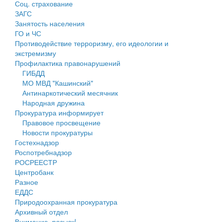
Соц. страхование
Персональные данные
ЗАГС
Занятость населения
Оценка регулирующего воздействия
ГО и ЧС
Противодействие терроризму, его идеологии и
Деятельность МУ
экстремизму
Профилактика правонарушений
Нормативы градостроительного проектирования
ГИБДД
МО МВД "Кашинский"
Правила землепользования и застройки
Антинаркотический месячник
Народная дружина
Генеральные планы
Прокуратура информирует
Правовое просвещение
Проекты планировки территории
Новости прокуратуры
Гостехнадзор
Собрание депутатов
Роспотребнадзор
РОСРЕЕСТР
Городское поселение
Центробанк
Разное
Сельские поселения
ЕДДС
Природоохранная прокуратура
Архивный отдел
Внимание, розыск!