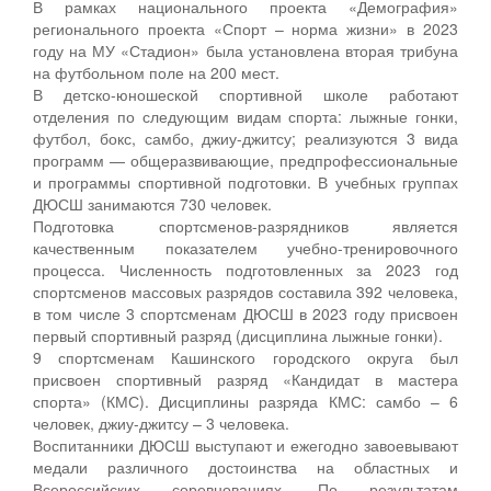
В рамках национального проекта «Демография»
регионального проекта «Спорт – норма жизни» в 2023
году на МУ «Стадион» была установлена вторая трибуна
на футбольном поле на 200 мест.
В детско-юношеской спортивной школе работают
отделения по следующим видам спорта: лыжные гонки,
футбол, бокс, самбо, джиу-джитсу; реализуются 3 вида
программ — общеразвивающие, предпрофессиональные
и программы спортивной подготовки. В учебных группах
ДЮСШ занимаются 730 человек.
Подготовка спортсменов-разрядников является
качественным показателем учебно-тренировочного
процесса. Численность подготовленных за 2023 год
спортсменов массовых разрядов составила 392 человека,
в том числе 3 спортсменам ДЮСШ в 2023 году присвоен
первый спортивный разряд (дисциплина лыжные гонки).
9 спортсменам Кашинского городского округа был
присвоен спортивный разряд «Кандидат в мастера
спорта» (КМС). Дисциплины разряда КМС: самбо – 6
человек, джиу-джитсу – 3 человека.
Воспитанники ДЮСШ выступают и ежегодно завоевывают
медали различного достоинства на областных и
Всероссийских соревнованиях. По результатам