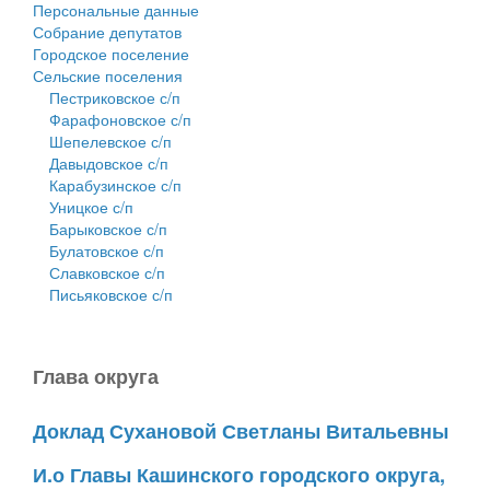
Персональные данные
Собрание депутатов
Городское поселение
Сельские поселения
Пестриковское с/п
Фарафоновское с/п
Шепелевское с/п
Давыдовское с/п
Карабузинское с/п
Уницкое с/п
Барыковское с/п
Булатовское с/п
Славковское с/п
Письяковское с/п
Глава округа
Доклад Сухановой Светланы Витальевны
И.о Главы Кашинского городского округа,