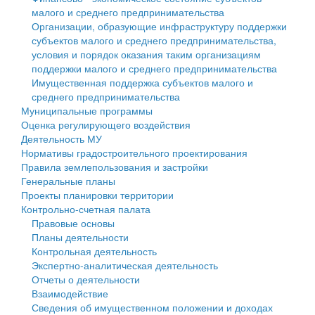
малого и среднего предпринимательства
Персональные данные
Организации, образующие инфраструктуру поддержки
субъектов малого и среднего предпринимательства,
Оценка регулирующего воздействия
условия и порядок оказания таким организациям
поддержки малого и среднего предпринимательства
Деятельность МУ
Имущественная поддержка субъектов малого и
среднего предпринимательства
Нормативы градостроительного проектирования
Муниципальные программы
Оценка регулирующего воздействия
Правила землепользования и застройки
Деятельность МУ
Нормативы градостроительного проектирования
Генеральные планы
Правила землепользования и застройки
Генеральные планы
Проекты планировки территории
Проекты планировки территории
Контрольно-счетная палата
Собрание депутатов
Правовые основы
Планы деятельности
Городское поселение
Контрольная деятельность
Экспертно-аналитическая деятельность
Сельские поселения
Отчеты о деятельности
Взаимодействие
Сведения об имущественном положении и доходах