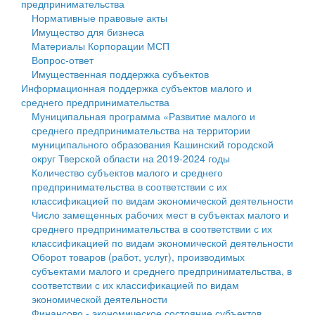
предпринимательства
Нормативные правовые акты
Государственные услуги
Символика
муниципального округа Тверской области
Финансовое управление
Имущество для бизнеса
Материалы Корпорации МСП
Промышленность и АПК
Устав
Администрация Кашинского муниципального округа
Бюджет для граждан
Вопрос-ответ
Имущественная поддержка субъектов
Экономика и бизнес
Гостям округа
Тверской области
Имущество
Информационная поддержка субъектов малого и
среднего предпринимательства
...
Туризм
Управление сельскими территориями
Выявление правообладателей ранее учтенных
Муниципальная программа «Развитие малого и
среднего предпринимательства на территории
Культура
Открытые данные
объектов недвижимости
муниципального образования Кашинский городской
округ Тверской области на 2019-2024 годы
Образование
Работа с обращениями граждан
Имущественная поддержка субъектов малого и
Количество субъектов малого и среднего
предпринимательства в соответствии с их
Здравоохранение
Муниципальный контроль
среднего предпринимательства
классификацией по видам экономической деятельности
Число замещенных рабочих мест в субъектах малого и
Социальная защита
Муниципальные услуги
Информационная поддержка субъектов малого и
среднего предпринимательства в соответствии с их
классификацией по видам экономической деятельности
Фотоальбом
Проекты административных регламентов
среднего предпринимательства
Оборот товаров (работ, услуг), производимых
субъектами малого и среднего предпринимательства, в
Антимонопольный комплаенс
Муниципальные программы
соответствии с их классификацией по видам
экономической деятельности
Противодействие коррупции
Контрольно-счетная палата
Финансово - экономическое состояние субъектов