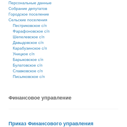
Персональные данные
Собрание депутатов
Городское поселение
Сельские поселения
Пестриковское с/п
Фарафоновское с/п
Шепелевское с/п
Давыдовское с/п
Карабузинское с/п
Уницкое с/п
Барыковское с/п
Булатовское с/п
Славковское с/п
Письяковское с/п
Финансовое управление
Приказ Финансового управления