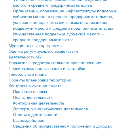
малого и среднего предпринимательства
Персональные данные
Организации, образующие инфраструктуру поддержки
субъектов малого и среднего предпринимательства,
Оценка регулирующего воздействия
условия и порядок оказания таким организациям
поддержки малого и среднего предпринимательства
Деятельность МУ
Имущественная поддержка субъектов малого и
среднего предпринимательства
Нормативы градостроительного проектирования
Муниципальные программы
Оценка регулирующего воздействия
Правила землепользования и застройки
Деятельность МУ
Нормативы градостроительного проектирования
Генеральные планы
Правила землепользования и застройки
Генеральные планы
Проекты планировки территории
Проекты планировки территории
Контрольно-счетная палата
Собрание депутатов
Правовые основы
Планы деятельности
Городское поселение
Контрольная деятельность
Экспертно-аналитическая деятельность
Сельские поселения
Отчеты о деятельности
Взаимодействие
Сведения об имущественном положении и доходах