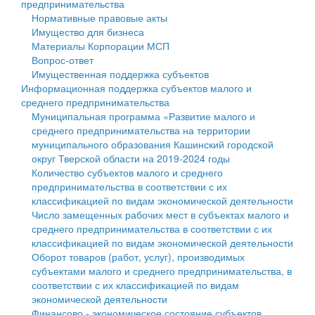
предпринимательства
Нормативные правовые акты
Государственные услуги
Символика
муниципального округа Тверской области
Финансовое управление
Имущество для бизнеса
Материалы Корпорации МСП
Промышленность и АПК
Устав
Администрация Кашинского муниципального округа
Бюджет для граждан
Вопрос-ответ
Имущественная поддержка субъектов
Экономика и бизнес
Гостям округа
Тверской области
Имущество
Информационная поддержка субъектов малого и
среднего предпринимательства
...
Туризм
Управление сельскими территориями
Выявление правообладателей ранее учтенных
Муниципальная программа «Развитие малого и
среднего предпринимательства на территории
Культура
Открытые данные
объектов недвижимости
муниципального образования Кашинский городской
округ Тверской области на 2019-2024 годы
Образование
Работа с обращениями граждан
Имущественная поддержка субъектов малого и
Количество субъектов малого и среднего
предпринимательства в соответствии с их
Здравоохранение
Муниципальный контроль
среднего предпринимательства
классификацией по видам экономической деятельности
Число замещенных рабочих мест в субъектах малого и
Социальная защита
Муниципальные услуги
Информационная поддержка субъектов малого и
среднего предпринимательства в соответствии с их
классификацией по видам экономической деятельности
Фотоальбом
Проекты административных регламентов
среднего предпринимательства
Оборот товаров (работ, услуг), производимых
субъектами малого и среднего предпринимательства, в
Антимонопольный комплаенс
Муниципальные программы
соответствии с их классификацией по видам
экономической деятельности
Противодействие коррупции
Контрольно-счетная палата
Финансово - экономическое состояние субъектов