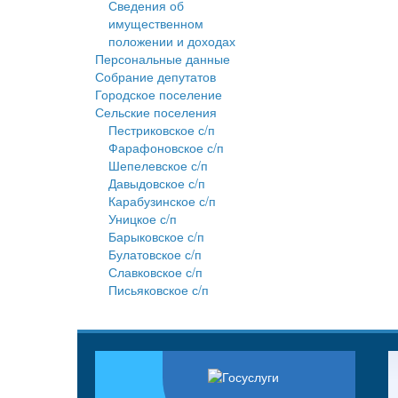
Сведения об
имущественном
положении и доходах
Персональные данные
Собрание депутатов
Городское поселение
Сельские поселения
Пестриковское с/п
Фарафоновское с/п
Шепелевское с/п
Давыдовское с/п
Карабузинское с/п
Уницкое с/п
Барыковское с/п
Булатовское с/п
Славковское с/п
Письяковское с/п