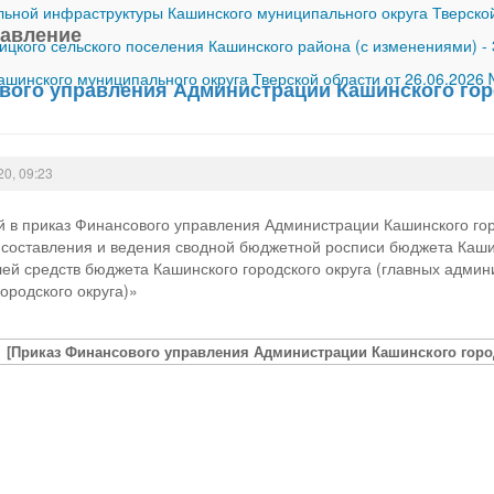
ной инфраструктуры Кашинского муниципального округа Тверской
равление
ицкого сельского поселения Кашинского района (с изменениями)
-
шинского муниципального округа Тверской области от 26.06.2026
вого управления Администрации Кашинского горо
20, 09:23
 в приказ Финансового управления Администрации Кашинского горо
составления и ведения сводной бюджетной росписи бюджета Кашин
ей средств бюджета Кашинского городского округа (главных адми
ородского округа)»
x
[Приказ Финансового управления Администрации Кашинского городс