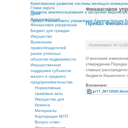
Комплексное развитие системы жилищно-коммуналь
Глава округа
Финансовое уп
Правила землепользования и застройки Верхнетро
Дума
Администрация
Приказ Финансового управления Администрации Ка
Приказ Финансо
Финансовое управление
Бюджет для граждан
Имущество
Выявление
Опубликовано: 30.12.20
правообладателей
ранее учтенных
О внесение изменений
объектов недвижимости
утверждении Порядка 
Имущественная
главных распорядител
поддержка субъектов
бюджета Кашинского г
малого и среднего
предпринимательства
Вложения:
Нормативные
pr17_26112020.doc
правовые акты
Имущество для
бизнеса
Материалы
Корпорации МСП
Вопрос-ответ
Имущественная