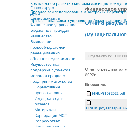
Комплексное развитие системы жилищно-коммуналь
Глава округа
Финансовое уп
Правила землепользования и застройки Верхнетро
Дума
Администрация
Приказ Финансового управления Администрации Ка
Отчет о результ
Финансовое управление
Бюджет для граждан
(муниципального
Имущество
Выявление
правообладателей
ранее учтенных
Опубликовано: 31.03.20
объектов недвижимости
Имущественная
Отчет о результатах 
поддержка субъектов
2022г.
малого и среднего
предпринимательства
Вложения:
Нормативные
правовые акты
FINUP31032022.pdf
Имущество для
бизнеса
FINUP_poyasnzap31032
Материалы
Корпорации МСП
Вопрос-ответ
Имущественная