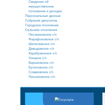
Сведения об
имущественном
положении и доходах
Персональные данные
Собрание депутатов
Городское поселение
Сельские поселения
Пестриковское с/п
Фарафоновское с/п
Шепелевское с/п
Давыдовское с/п
Карабузинское с/п
Уницкое с/п
Барыковское с/п
Булатовское с/п
Славковское с/п
Письяковское с/п