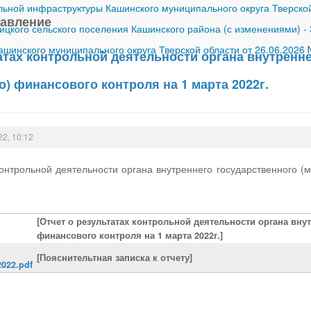
ной инфраструктуры Кашинского муниципального округа Тверской
равление
ицкого сельского поселения Кашинского района (с изменениями)
-
шинского муниципального округа Тверской области от 26.06.2026
атах контрольной деятельности органа внутренн
) финансового контроля на 1 марта 2022г.
22, 10:12
контрольной деятельности органа внутреннего государственного (
[Отчет о результатах контрольной деятельности органа вну
финансового контроля на 1 марта 2022г.]
[Пояснительтная записка к отчету]
022.pdf