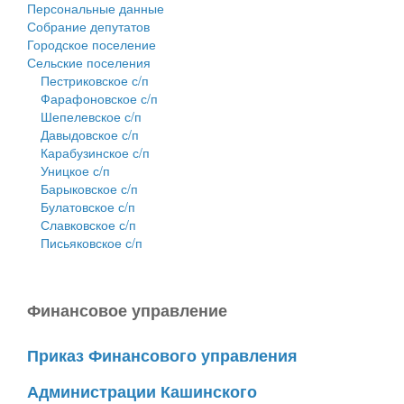
Персональные данные
Собрание депутатов
Городское поселение
Сельские поселения
Пестриковское с/п
Фарафоновское с/п
Шепелевское с/п
Давыдовское с/п
Карабузинское с/п
Уницкое с/п
Барыковское с/п
Булатовское с/п
Славковское с/п
Письяковское с/п
Финансовое управление
Приказ Финансового управления
Администрации Кашинского