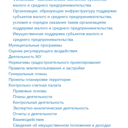
малого и среднего предпринимательства
Персональные данные
Организации, образующие инфраструктуру поддержки
субъектов малого и среднего предпринимательства,
Оценка регулирующего воздействия
условия и порядок оказания таким организациям
поддержки малого и среднего предпринимательства
Деятельность МУ
Имущественная поддержка субъектов малого и
среднего предпринимательства
Нормативы градостроительного проектирования
Муниципальные программы
Оценка регулирующего воздействия
Правила землепользования и застройки
Деятельность МУ
Нормативы градостроительного проектирования
Генеральные планы
Правила землепользования и застройки
Генеральные планы
Проекты планировки территории
Проекты планировки территории
Контрольно-счетная палата
Собрание депутатов
Правовые основы
Планы деятельности
Городское поселение
Контрольная деятельность
Экспертно-аналитическая деятельность
Сельские поселения
Отчеты о деятельности
Взаимодействие
Сведения об имущественном положении и доходах