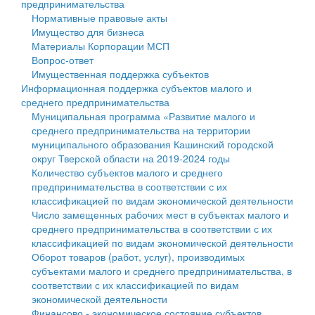
предпринимательства
Нормативные правовые акты
Государственные услуги
Символика
муниципального округа Тверской области
Финансовое управление
Имущество для бизнеса
Материалы Корпорации МСП
Промышленность и АПК
Устав
Администрация Кашинского муниципального округа
Бюджет для граждан
Вопрос-ответ
Имущественная поддержка субъектов
Экономика и бизнес
Гостям округа
Тверской области
Имущество
Информационная поддержка субъектов малого и
среднего предпринимательства
...
Туризм
Управление сельскими территориями
Выявление правообладателей ранее учтенных
Муниципальная программа «Развитие малого и
среднего предпринимательства на территории
Культура
Открытые данные
объектов недвижимости
муниципального образования Кашинский городской
округ Тверской области на 2019-2024 годы
Образование
Работа с обращениями граждан
Имущественная поддержка субъектов малого и
Количество субъектов малого и среднего
предпринимательства в соответствии с их
Здравоохранение
Муниципальный контроль
среднего предпринимательства
классификацией по видам экономической деятельности
Число замещенных рабочих мест в субъектах малого и
Социальная защита
Муниципальные услуги
Информационная поддержка субъектов малого и
среднего предпринимательства в соответствии с их
классификацией по видам экономической деятельности
Фотоальбом
Проекты административных регламентов
среднего предпринимательства
Оборот товаров (работ, услуг), производимых
субъектами малого и среднего предпринимательства, в
Антимонопольный комплаенс
Муниципальные программы
соответствии с их классификацией по видам
экономической деятельности
Противодействие коррупции
Контрольно-счетная палата
Финансово - экономическое состояние субъектов