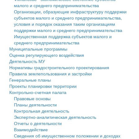
малого и среднего предпринимательства
Персональные данные
Организации, образующие инфраструктуру поддержки
субъектов малого и среднего предпринимательства,
Оценка регулирующего воздействия
условия и порядок оказания таким организациям
поддержки малого и среднего предпринимательства
Деятельность МУ
Имущественная поддержка субъектов малого и
среднего предпринимательства
Нормативы градостроительного проектирования
Муниципальные программы
Оценка регулирующего воздействия
Правила землепользования и застройки
Деятельность МУ
Нормативы градостроительного проектирования
Генеральные планы
Правила землепользования и застройки
Генеральные планы
Проекты планировки территории
Проекты планировки территории
Контрольно-счетная палата
Собрание депутатов
Правовые основы
Планы деятельности
Городское поселение
Контрольная деятельность
Экспертно-аналитическая деятельность
Сельские поселения
Отчеты о деятельности
Взаимодействие
Сведения об имущественном положении и доходах