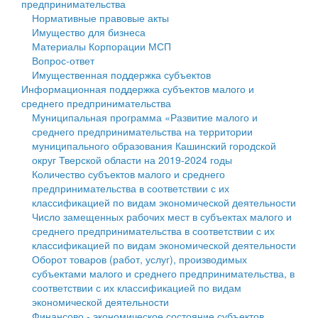
предпринимательства
Нормативные правовые акты
Государственные услуги
Символика
муниципального округа Тверской области
Финансовое управление
Имущество для бизнеса
Материалы Корпорации МСП
Промышленность и АПК
Устав
Администрация Кашинского муниципального округа
Бюджет для граждан
Вопрос-ответ
Имущественная поддержка субъектов
Экономика и бизнес
Гостям округа
Тверской области
Имущество
Информационная поддержка субъектов малого и
среднего предпринимательства
...
Туризм
Управление сельскими территориями
Выявление правообладателей ранее учтенных
Муниципальная программа «Развитие малого и
среднего предпринимательства на территории
Культура
Открытые данные
объектов недвижимости
муниципального образования Кашинский городской
округ Тверской области на 2019-2024 годы
Образование
Работа с обращениями граждан
Имущественная поддержка субъектов малого и
Количество субъектов малого и среднего
предпринимательства в соответствии с их
Здравоохранение
Муниципальный контроль
среднего предпринимательства
классификацией по видам экономической деятельности
Число замещенных рабочих мест в субъектах малого и
Социальная защита
Муниципальные услуги
Информационная поддержка субъектов малого и
среднего предпринимательства в соответствии с их
классификацией по видам экономической деятельности
Фотоальбом
Проекты административных регламентов
среднего предпринимательства
Оборот товаров (работ, услуг), производимых
субъектами малого и среднего предпринимательства, в
Антимонопольный комплаенс
Муниципальные программы
соответствии с их классификацией по видам
экономической деятельности
Противодействие коррупции
Контрольно-счетная палата
Финансово - экономическое состояние субъектов