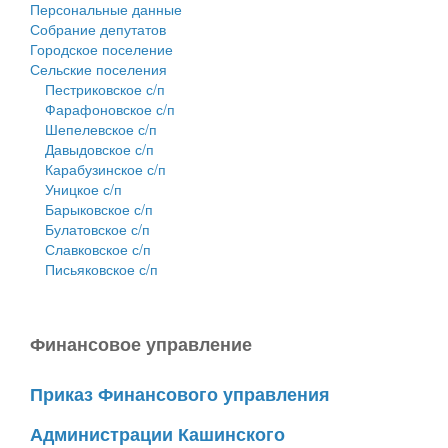
Персональные данные
Собрание депутатов
Городское поселение
Сельские поселения
Пестриковское с/п
Фарафоновское с/п
Шепелевское с/п
Давыдовское с/п
Карабузинское с/п
Уницкое с/п
Барыковское с/п
Булатовское с/п
Славковское с/п
Письяковское с/п
Финансовое управление
Приказ Финансового управления
Администрации Кашинского