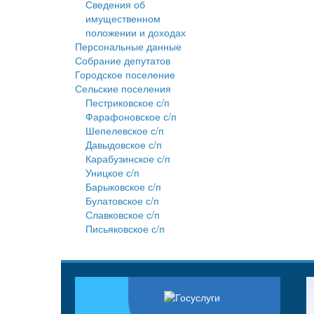
Сведения об
имущественном
положении и доходах
Персональные данные
Собрание депутатов
Городское поселение
Сельские поселения
Пестриковское с/п
Фарафоновское с/п
Шепелевское с/п
Давыдовское с/п
Карабузинское с/п
Уницкое с/п
Барыковское с/п
Булатовское с/п
Славковское с/п
Письяковское с/п