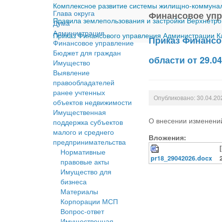
Комплексное развитие системы жилищно-коммуналь
Глава округа
Финансовое уп
Правила землепользования и застройки Верхнетро
Дума
Администрация
Приказ Финансового управления Администрации Ка
Приказ Финансо
Финансовое управление
Бюджет для граждан
области от 29.0
Имущество
Выявление
правообладателей
ранее учтенных
Опубликовано: 30.04.20
объектов недвижимости
Имущественная
О внесении изменений
поддержка субъектов
малого и среднего
Вложения:
предпринимательства
Нормативные
pr18_29042026.docx
правовые акты
Имущество для
бизнеса
Материалы
Корпорации МСП
Вопрос-ответ
Имущественная