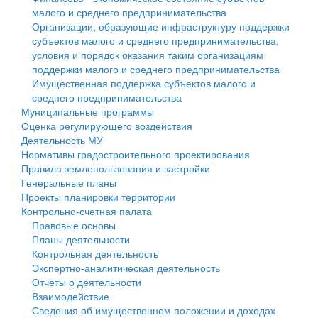
малого и среднего предпринимательства
Персональные данные
Организации, образующие инфраструктуру поддержки
субъектов малого и среднего предпринимательства,
Оценка регулирующего воздействия
условия и порядок оказания таким организациям
поддержки малого и среднего предпринимательства
Деятельность МУ
Имущественная поддержка субъектов малого и
среднего предпринимательства
Нормативы градостроительного проектирования
Муниципальные программы
Оценка регулирующего воздействия
Правила землепользования и застройки
Деятельность МУ
Нормативы градостроительного проектирования
Генеральные планы
Правила землепользования и застройки
Генеральные планы
Проекты планировки территории
Проекты планировки территории
Контрольно-счетная палата
Собрание депутатов
Правовые основы
Планы деятельности
Городское поселение
Контрольная деятельность
Экспертно-аналитическая деятельность
Сельские поселения
Отчеты о деятельности
Взаимодействие
Сведения об имущественном положении и доходах