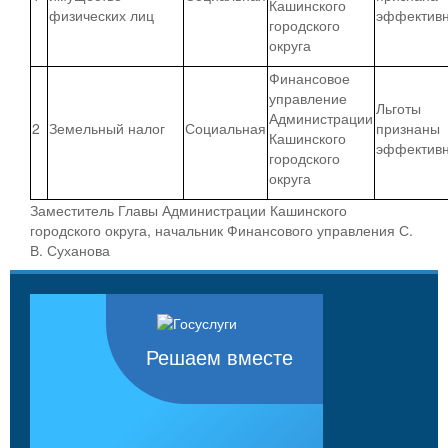
Кашинского
физических лиц
эффектив
городского
округа
Финансовое
управление
Льготы
Администрации
2
Земельный налог
Социальная
признаны
Кашинского
эффектив
городского
округа
Заместитель Главы Администрации Кашинского
городского округа, начальник Финансового управления С.
В. Суханова
Решаем вместе