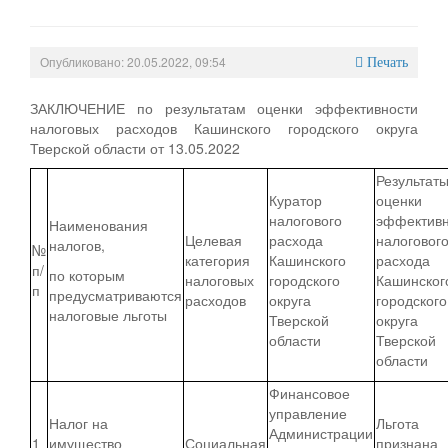
Опубликовано: 20.05.2022, 09:54
Печать
ЗАКЛЮЧЕНИЕ по результатам оценки эффективности
налоговых расходов Кашинского городского округа
Тверской области от 13.05.2022
Результат
Куратор
оценки
налогового
эффективн
Наименования
Целевая
расхода
налоговог
налогов,
№
категория
Кашинского
расхода
п/
по которым
налоговых
городского
Кашинског
п
предусматриваются
расходов
округа
городского
налоговые льготы
Тверской
округа
области
Тверской
области
Финансовое
управление
Налог на
Льгота
Администрации
1
имущество
Социальная
признана