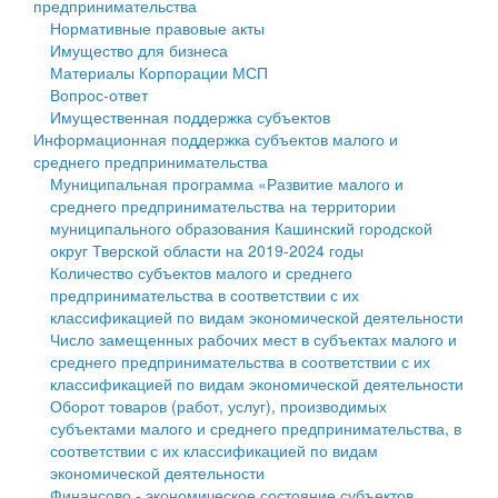
предпринимательства
Нормативные правовые акты
Государственные услуги
Символика
муниципального округа Тверской области
Финансовое управление
Имущество для бизнеса
Материалы Корпорации МСП
Промышленность и АПК
Устав
Администрация Кашинского муниципального округа
Бюджет для граждан
Вопрос-ответ
Имущественная поддержка субъектов
Экономика и бизнес
Гостям округа
Тверской области
Имущество
Информационная поддержка субъектов малого и
среднего предпринимательства
...
Туризм
Управление сельскими территориями
Выявление правообладателей ранее учтенных
Муниципальная программа «Развитие малого и
среднего предпринимательства на территории
Культура
Открытые данные
объектов недвижимости
муниципального образования Кашинский городской
округ Тверской области на 2019-2024 годы
Образование
Работа с обращениями граждан
Имущественная поддержка субъектов малого и
Количество субъектов малого и среднего
предпринимательства в соответствии с их
Здравоохранение
Муниципальный контроль
среднего предпринимательства
классификацией по видам экономической деятельности
Число замещенных рабочих мест в субъектах малого и
Социальная защита
Муниципальные услуги
Информационная поддержка субъектов малого и
среднего предпринимательства в соответствии с их
классификацией по видам экономической деятельности
Фотоальбом
Проекты административных регламентов
среднего предпринимательства
Оборот товаров (работ, услуг), производимых
субъектами малого и среднего предпринимательства, в
Антимонопольный комплаенс
Муниципальные программы
соответствии с их классификацией по видам
экономической деятельности
Противодействие коррупции
Контрольно-счетная палата
Финансово - экономическое состояние субъектов