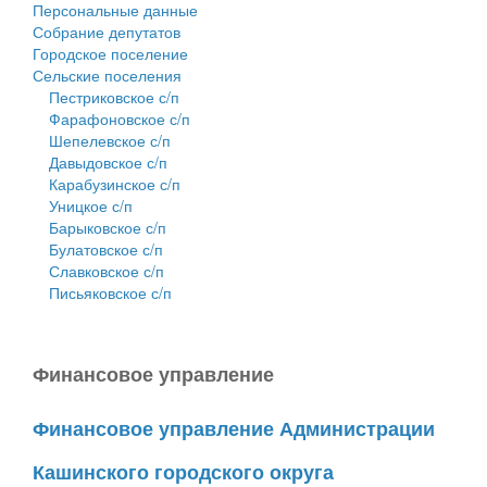
Персональные данные
Собрание депутатов
Городское поселение
Сельские поселения
Пестриковское с/п
Фарафоновское с/п
Шепелевское с/п
Давыдовское с/п
Карабузинское с/п
Уницкое с/п
Барыковское с/п
Булатовское с/п
Славковское с/п
Письяковское с/п
Финансовое управление
Финансовое управление Администрации
Кашинского городского округа