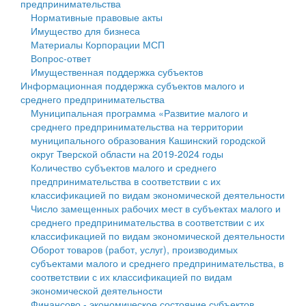
предпринимательства
Нормативные правовые акты
Государственные услуги
Символика
муниципального округа Тверской области
Финансовое управление
Имущество для бизнеса
Материалы Корпорации МСП
Промышленность и АПК
Устав
Администрация Кашинского муниципального округа
Бюджет для граждан
Вопрос-ответ
Имущественная поддержка субъектов
Экономика и бизнес
Гостям округа
Тверской области
Имущество
Информационная поддержка субъектов малого и
среднего предпринимательства
...
Туризм
Управление сельскими территориями
Выявление правообладателей ранее учтенных
Муниципальная программа «Развитие малого и
среднего предпринимательства на территории
Культура
Открытые данные
объектов недвижимости
муниципального образования Кашинский городской
округ Тверской области на 2019-2024 годы
Образование
Работа с обращениями граждан
Имущественная поддержка субъектов малого и
Количество субъектов малого и среднего
предпринимательства в соответствии с их
Здравоохранение
Муниципальный контроль
среднего предпринимательства
классификацией по видам экономической деятельности
Число замещенных рабочих мест в субъектах малого и
Социальная защита
Муниципальные услуги
Информационная поддержка субъектов малого и
среднего предпринимательства в соответствии с их
классификацией по видам экономической деятельности
Фотоальбом
Проекты административных регламентов
среднего предпринимательства
Оборот товаров (работ, услуг), производимых
субъектами малого и среднего предпринимательства, в
Антимонопольный комплаенс
Муниципальные программы
соответствии с их классификацией по видам
экономической деятельности
Противодействие коррупции
Контрольно-счетная палата
Финансово - экономическое состояние субъектов