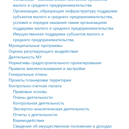
малого и среднего предпринимательства
Персональные данные
Организации, образующие инфраструктуру поддержки
субъектов малого и среднего предпринимательства,
Оценка регулирующего воздействия
условия и порядок оказания таким организациям
поддержки малого и среднего предпринимательства
Деятельность МУ
Имущественная поддержка субъектов малого и
среднего предпринимательства
Нормативы градостроительного проектирования
Муниципальные программы
Оценка регулирующего воздействия
Правила землепользования и застройки
Деятельность МУ
Нормативы градостроительного проектирования
Генеральные планы
Правила землепользования и застройки
Генеральные планы
Проекты планировки территории
Проекты планировки территории
Контрольно-счетная палата
Собрание депутатов
Правовые основы
Планы деятельности
Городское поселение
Контрольная деятельность
Экспертно-аналитическая деятельность
Сельские поселения
Отчеты о деятельности
Взаимодействие
Сведения об имущественном положении и доходах