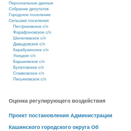
Персональные данные
Собрание депутатов
Городское поселение
Сельские поселения
Пестриковское с/п
Фарафоновское с/п
Шепелевское с/п
Давыдовское с/п
Карабузинское с/п
Уницкое с/п
Барыковское с/п
Булатовское с/п
Славковское с/п
Письяковское с/п
Оценка регулирующего воздействия
Проект постановления Администрации
Кашинского городского округа Об