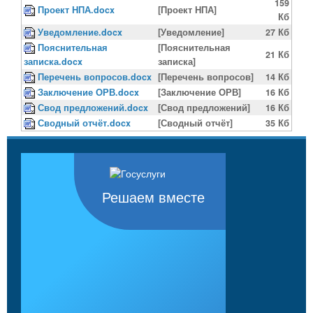
159
Проект НПА.docx
[Проект НПА]
Кб
Уведомление.docx
[Уведомление]
27 Кб
Пояснительная
[Пояснительная
21 Кб
записка.docx
записка]
Перечень вопросов.docx
[Перечень вопросов]
14 Кб
Заключение ОРВ.docx
[Заключение ОРВ]
16 Кб
Свод предложений.docx
[Свод предложений]
16 Кб
Сводный отчёт.docx
[Сводный отчёт]
35 Кб
Решаем вместе