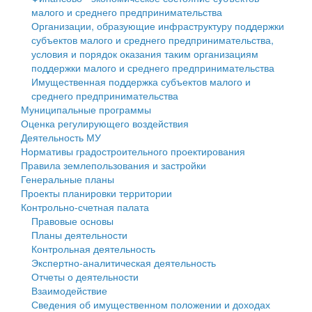
малого и среднего предпринимательства
Персональные данные
Организации, образующие инфраструктуру поддержки
субъектов малого и среднего предпринимательства,
Оценка регулирующего воздействия
условия и порядок оказания таким организациям
поддержки малого и среднего предпринимательства
Деятельность МУ
Имущественная поддержка субъектов малого и
среднего предпринимательства
Нормативы градостроительного проектирования
Муниципальные программы
Оценка регулирующего воздействия
Правила землепользования и застройки
Деятельность МУ
Нормативы градостроительного проектирования
Генеральные планы
Правила землепользования и застройки
Генеральные планы
Проекты планировки территории
Проекты планировки территории
Контрольно-счетная палата
Собрание депутатов
Правовые основы
Планы деятельности
Городское поселение
Контрольная деятельность
Экспертно-аналитическая деятельность
Сельские поселения
Отчеты о деятельности
Взаимодействие
Сведения об имущественном положении и доходах