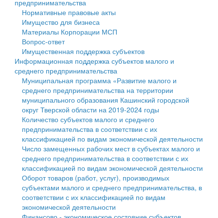
предпринимательства
Нормативные правовые акты
Государственные услуги
Символика
муниципального округа Тверской области
Финансовое управление
Имущество для бизнеса
Материалы Корпорации МСП
Промышленность и АПК
Устав
Администрация Кашинского муниципального округа
Бюджет для граждан
Вопрос-ответ
Имущественная поддержка субъектов
Экономика и бизнес
Гостям округа
Тверской области
Имущество
Информационная поддержка субъектов малого и
среднего предпринимательства
...
Туризм
Управление сельскими территориями
Выявление правообладателей ранее учтенных
Муниципальная программа «Развитие малого и
среднего предпринимательства на территории
Культура
Открытые данные
объектов недвижимости
муниципального образования Кашинский городской
округ Тверской области на 2019-2024 годы
Образование
Работа с обращениями граждан
Имущественная поддержка субъектов малого и
Количество субъектов малого и среднего
предпринимательства в соответствии с их
Здравоохранение
Муниципальный контроль
среднего предпринимательства
классификацией по видам экономической деятельности
Число замещенных рабочих мест в субъектах малого и
Социальная защита
Муниципальные услуги
Информационная поддержка субъектов малого и
среднего предпринимательства в соответствии с их
классификацией по видам экономической деятельности
Фотоальбом
Проекты административных регламентов
среднего предпринимательства
Оборот товаров (работ, услуг), производимых
субъектами малого и среднего предпринимательства, в
Антимонопольный комплаенс
Муниципальные программы
соответствии с их классификацией по видам
экономической деятельности
Противодействие коррупции
Контрольно-счетная палата
Финансово - экономическое состояние субъектов