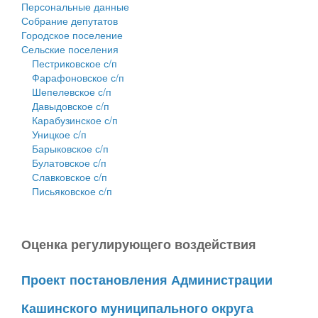
Персональные данные
Собрание депутатов
Городское поселение
Сельские поселения
Пестриковское с/п
Фарафоновское с/п
Шепелевское с/п
Давыдовское с/п
Карабузинское с/п
Уницкое с/п
Барыковское с/п
Булатовское с/п
Славковское с/п
Письяковское с/п
Оценка регулирующего воздействия
Проект постановления Администрации
Кашинского муниципального округа