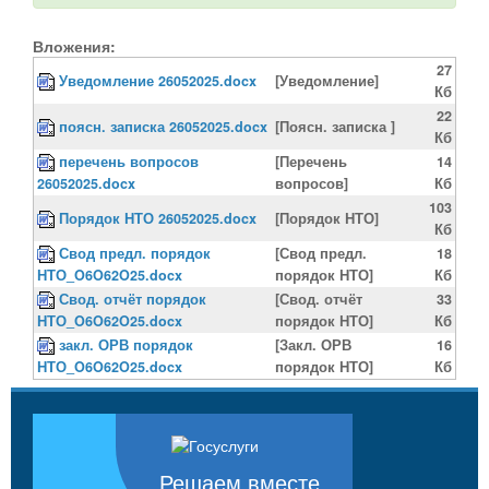
Вложения:
27
Уведомление 26052025.docx
[Уведомление]
Кб
22
поясн. записка 26052025.docx
[Поясн. записка ]
Кб
перечень вопросов
[Перечень
14
26052025.docx
вопросов]
Кб
103
Порядок НТО 26052025.docx
[Порядок НТО]
Кб
Свод предл. порядок
[Свод предл.
18
НТО_O6O62O25.docx
порядок НТО]
Кб
Свод. отчёт порядок
[Свод. отчёт
33
НТО_O6O62O25.docx
порядок НТО]
Кб
закл. ОРВ порядок
[Закл. ОРВ
16
НТО_O6O62O25.docx
порядок НТО]
Кб
Решаем вместе