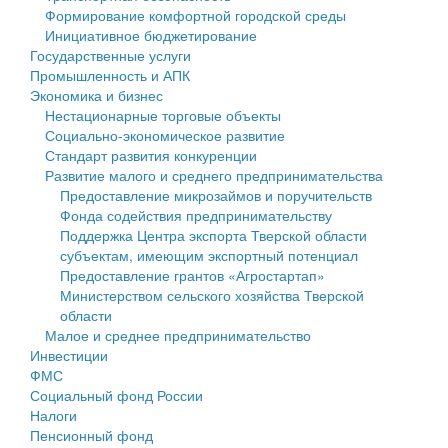
Формирование комфортной городской среды
Государственные услуги
Символика
муниципального округа Тверской области
Финансовое управление
Инициативное бюджетирование
Государственные услуги
Промышленность и АПК
Устав
Администрация Кашинского муниципального округа
Бюджет для граждан
Промышленность и АПК
Экономика и бизнес
Экономика и бизнес
Гостям округа
Тверской области
Имущество
Нестационарные торговые объекты
Социально-экономическое развитие
...
Туризм
Управление сельскими территориями
Выявление правообладателей ранее учтенных
Стандарт развития конкуренции
Развитие малого и среднего предпринимательства
Культура
Открытые данные
объектов недвижимости
Предоставление микрозаймов и поручительств
Фонда содействия предпринимательству
Образование
Работа с обращениями граждан
Имущественная поддержка субъектов малого и
Поддержка Центра экспорта Тверской области
субъектам, имеющим экспортный потенциал
Здравоохранение
Муниципальный контроль
среднего предпринимательства
Предоставление грантов «Агростартап»
Министерством сельского хозяйства Тверской
Социальная защита
Муниципальные услуги
Информационная поддержка субъектов малого и
области
Малое и среднее предпринимательство
Фотоальбом
Проекты административных регламентов
среднего предпринимательства
Инвестиции
ФМС
Антимонопольный комплаенс
Муниципальные программы
Социальный фонд России
Налоги
Противодействие коррупции
Контрольно-счетная палата
Пенсионный фонд