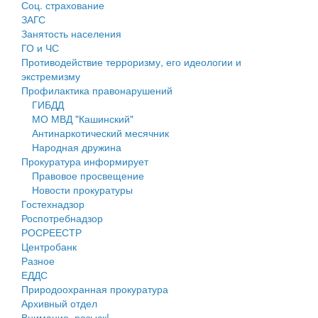
Соц. страхование
Персональные данные
ЗАГС
Занятость населения
Оценка регулирующего воздействия
ГО и ЧС
Противодействие терроризму, его идеологии и
Деятельность МУ
экстремизму
Профилактика правонарушений
Нормативы градостроительного проектирования
ГИБДД
МО МВД "Кашинский"
Правила землепользования и застройки
Антинаркотический месячник
Народная дружина
Генеральные планы
Прокуратура информирует
Правовое просвещение
Проекты планировки территории
Новости прокуратуры
Гостехнадзор
Собрание депутатов
Роспотребнадзор
РОСРЕЕСТР
Городское поселение
Центробанк
Разное
Сельские поселения
ЕДДС
Природоохранная прокуратура
Архивный отдел
Внимание, розыск!