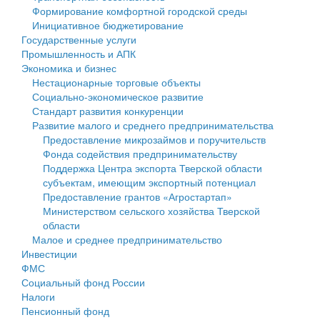
Формирование комфортной городской среды
Государственные услуги
Символика
муниципального округа Тверской области
Финансовое управление
Инициативное бюджетирование
Государственные услуги
Промышленность и АПК
Устав
Администрация Кашинского муниципального округа
Бюджет для граждан
Промышленность и АПК
Экономика и бизнес
Экономика и бизнес
Гостям округа
Тверской области
Имущество
Нестационарные торговые объекты
Социально-экономическое развитие
...
Туризм
Управление сельскими территориями
Выявление правообладателей ранее учтенных
Стандарт развития конкуренции
Развитие малого и среднего предпринимательства
Культура
Открытые данные
объектов недвижимости
Предоставление микрозаймов и поручительств
Фонда содействия предпринимательству
Образование
Работа с обращениями граждан
Имущественная поддержка субъектов малого и
Поддержка Центра экспорта Тверской области
субъектам, имеющим экспортный потенциал
Здравоохранение
Муниципальный контроль
среднего предпринимательства
Предоставление грантов «Агростартап»
Министерством сельского хозяйства Тверской
Социальная защита
Муниципальные услуги
Информационная поддержка субъектов малого и
области
Малое и среднее предпринимательство
Фотоальбом
Проекты административных регламентов
среднего предпринимательства
Инвестиции
ФМС
Антимонопольный комплаенс
Муниципальные программы
Социальный фонд России
Налоги
Противодействие коррупции
Контрольно-счетная палата
Пенсионный фонд