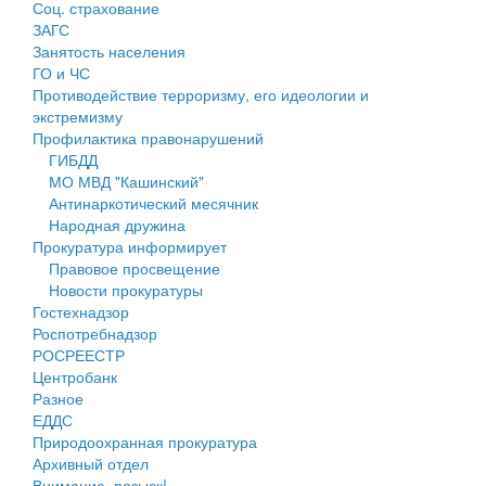
Соц. страхование
Персональные данные
ЗАГС
Занятость населения
Оценка регулирующего воздействия
ГО и ЧС
Противодействие терроризму, его идеологии и
Деятельность МУ
экстремизму
Профилактика правонарушений
Нормативы градостроительного проектирования
ГИБДД
МО МВД "Кашинский"
Правила землепользования и застройки
Антинаркотический месячник
Народная дружина
Генеральные планы
Прокуратура информирует
Правовое просвещение
Проекты планировки территории
Новости прокуратуры
Гостехнадзор
Собрание депутатов
Роспотребнадзор
РОСРЕЕСТР
Городское поселение
Центробанк
Разное
Сельские поселения
ЕДДС
Природоохранная прокуратура
Архивный отдел
Внимание, розыск!