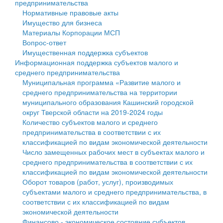
предпринимательства
Нормативные правовые акты
Государственные услуги
Символика
муниципального округа Тверской области
Финансовое управление
Имущество для бизнеса
Материалы Корпорации МСП
Промышленность и АПК
Устав
Администрация Кашинского муниципального округа
Бюджет для граждан
Вопрос-ответ
Имущественная поддержка субъектов
Экономика и бизнес
Гостям округа
Тверской области
Имущество
Информационная поддержка субъектов малого и
среднего предпринимательства
...
Туризм
Управление сельскими территориями
Выявление правообладателей ранее учтенных
Муниципальная программа «Развитие малого и
среднего предпринимательства на территории
Культура
Открытые данные
объектов недвижимости
муниципального образования Кашинский городской
округ Тверской области на 2019-2024 годы
Образование
Работа с обращениями граждан
Имущественная поддержка субъектов малого и
Количество субъектов малого и среднего
предпринимательства в соответствии с их
Здравоохранение
Муниципальный контроль
среднего предпринимательства
классификацией по видам экономической деятельности
Число замещенных рабочих мест в субъектах малого и
Социальная защита
Муниципальные услуги
Информационная поддержка субъектов малого и
среднего предпринимательства в соответствии с их
классификацией по видам экономической деятельности
Фотоальбом
Проекты административных регламентов
среднего предпринимательства
Оборот товаров (работ, услуг), производимых
субъектами малого и среднего предпринимательства, в
Антимонопольный комплаенс
Муниципальные программы
соответствии с их классификацией по видам
экономической деятельности
Противодействие коррупции
Контрольно-счетная палата
Финансово - экономическое состояние субъектов