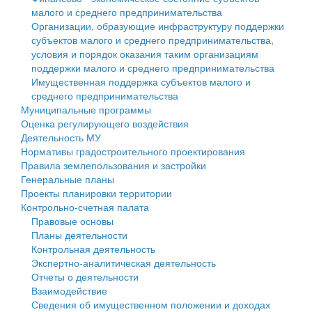
малого и среднего предпринимательства
Персональные данные
Организации, образующие инфраструктуру поддержки
субъектов малого и среднего предпринимательства,
Оценка регулирующего воздействия
условия и порядок оказания таким организациям
поддержки малого и среднего предпринимательства
Деятельность МУ
Имущественная поддержка субъектов малого и
среднего предпринимательства
Нормативы градостроительного проектирования
Муниципальные программы
Оценка регулирующего воздействия
Правила землепользования и застройки
Деятельность МУ
Нормативы градостроительного проектирования
Генеральные планы
Правила землепользования и застройки
Генеральные планы
Проекты планировки территории
Проекты планировки территории
Контрольно-счетная палата
Собрание депутатов
Правовые основы
Планы деятельности
Городское поселение
Контрольная деятельность
Экспертно-аналитическая деятельность
Сельские поселения
Отчеты о деятельности
Взаимодействие
Сведения об имущественном положении и доходах