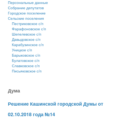
Персональные данные
Собрание депутатов
Городское поселение
Сельские поселения
Пестриковское с/п
Фарафоновское с/п
Шепелевское с/п
Давыдовское с/п
Карабузинское с/п
Уницкое с/п
Барыковское с/п
Булатовское с/п
Славковское с/п
Письяковское с/п
Дума
Решение Кашинской городской Думы от
02.10.2018 года №14