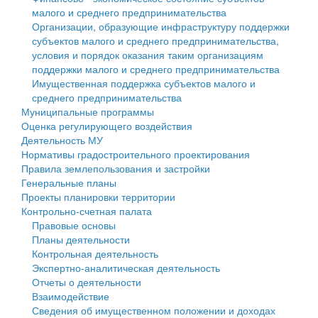
малого и среднего предпринимательства
Персональные данные
Организации, образующие инфраструктуру поддержки
субъектов малого и среднего предпринимательства,
Оценка регулирующего воздействия
условия и порядок оказания таким организациям
поддержки малого и среднего предпринимательства
Деятельность МУ
Имущественная поддержка субъектов малого и
среднего предпринимательства
Нормативы градостроительного проектирования
Муниципальные программы
Оценка регулирующего воздействия
Правила землепользования и застройки
Деятельность МУ
Нормативы градостроительного проектирования
Генеральные планы
Правила землепользования и застройки
Генеральные планы
Проекты планировки территории
Проекты планировки территории
Контрольно-счетная палата
Собрание депутатов
Правовые основы
Планы деятельности
Городское поселение
Контрольная деятельность
Экспертно-аналитическая деятельность
Сельские поселения
Отчеты о деятельности
Взаимодействие
Сведения об имущественном положении и доходах