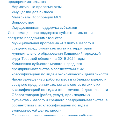
предпринимательства
Нормативные правовые акты
Государственные услуги
Символика
муниципального округа Тверской области
Финансовое управление
Имущество для бизнеса
Материалы Корпорации МСП
Промышленность и АПК
Устав
Администрация Кашинского муниципального округа
Бюджет для граждан
Вопрос-ответ
Имущественная поддержка субъектов
Экономика и бизнес
Гостям округа
Тверской области
Имущество
Информационная поддержка субъектов малого и
среднего предпринимательства
...
Туризм
Управление сельскими территориями
Выявление правообладателей ранее учтенных
Муниципальная программа «Развитие малого и
среднего предпринимательства на территории
Культура
Открытые данные
объектов недвижимости
муниципального образования Кашинский городской
округ Тверской области на 2019-2024 годы
Образование
Работа с обращениями граждан
Имущественная поддержка субъектов малого и
Количество субъектов малого и среднего
предпринимательства в соответствии с их
Здравоохранение
Муниципальный контроль
среднего предпринимательства
классификацией по видам экономической деятельности
Число замещенных рабочих мест в субъектах малого и
Социальная защита
Муниципальные услуги
Информационная поддержка субъектов малого и
среднего предпринимательства в соответствии с их
классификацией по видам экономической деятельности
Фотоальбом
Проекты административных регламентов
среднего предпринимательства
Оборот товаров (работ, услуг), производимых
субъектами малого и среднего предпринимательства, в
Антимонопольный комплаенс
Муниципальные программы
соответствии с их классификацией по видам
экономической деятельности
Противодействие коррупции
Контрольно-счетная палата
Финансово - экономическое состояние субъектов