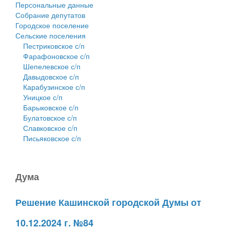
Персональные данные
Собрание депутатов
Городское поселение
Сельские поселения
Пестриковское с/п
Фарафоновское с/п
Шепелевское с/п
Давыдовское с/п
Карабузинское с/п
Уницкое с/п
Барыковское с/п
Булатовское с/п
Славковское с/п
Письяковское с/п
Дума
Решение Кашинской городской Думы от
10.12.2024 г. №84