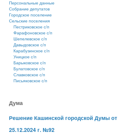
Персональные данные
Собрание депутатов
Городское поселение
Сельские поселения
Пестриковское с/п
Фарафоновское с/п
Шепелевское с/п
Давыдовское с/п
Карабузинское с/п
Уницкое с/п
Барыковское с/п
Булатовское с/п
Славковское с/п
Письяковское с/п
Дума
Решение Кашинской городской Думы от
25.12.2024 г. №92