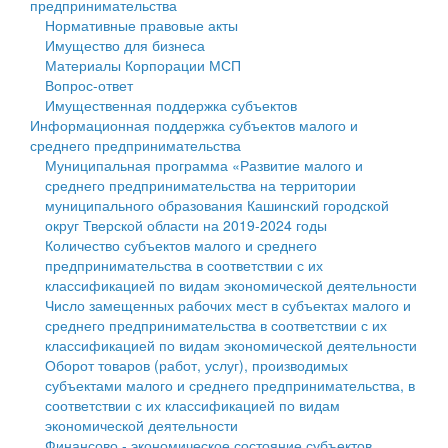
предпринимательства
Нормативные правовые акты
Государственные услуги
Символика
муниципального округа Тверской области
Финансовое управление
Имущество для бизнеса
Материалы Корпорации МСП
Промышленность и АПК
Устав
Администрация Кашинского муниципального округа
Бюджет для граждан
Вопрос-ответ
Имущественная поддержка субъектов
Экономика и бизнес
Гостям округа
Тверской области
Имущество
Информационная поддержка субъектов малого и
среднего предпринимательства
...
Туризм
Управление сельскими территориями
Выявление правообладателей ранее учтенных
Муниципальная программа «Развитие малого и
среднего предпринимательства на территории
Культура
Открытые данные
объектов недвижимости
муниципального образования Кашинский городской
округ Тверской области на 2019-2024 годы
Образование
Работа с обращениями граждан
Имущественная поддержка субъектов малого и
Количество субъектов малого и среднего
предпринимательства в соответствии с их
Здравоохранение
Муниципальный контроль
среднего предпринимательства
классификацией по видам экономической деятельности
Число замещенных рабочих мест в субъектах малого и
Социальная защита
Муниципальные услуги
Информационная поддержка субъектов малого и
среднего предпринимательства в соответствии с их
классификацией по видам экономической деятельности
Фотоальбом
Проекты административных регламентов
среднего предпринимательства
Оборот товаров (работ, услуг), производимых
субъектами малого и среднего предпринимательства, в
Антимонопольный комплаенс
Муниципальные программы
соответствии с их классификацией по видам
экономической деятельности
Противодействие коррупции
Контрольно-счетная палата
Финансово - экономическое состояние субъектов