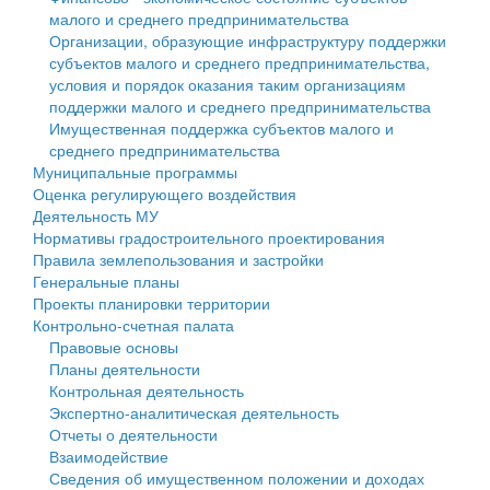
малого и среднего предпринимательства
Персональные данные
Организации, образующие инфраструктуру поддержки
субъектов малого и среднего предпринимательства,
Оценка регулирующего воздействия
условия и порядок оказания таким организациям
поддержки малого и среднего предпринимательства
Деятельность МУ
Имущественная поддержка субъектов малого и
среднего предпринимательства
Нормативы градостроительного проектирования
Муниципальные программы
Оценка регулирующего воздействия
Правила землепользования и застройки
Деятельность МУ
Нормативы градостроительного проектирования
Генеральные планы
Правила землепользования и застройки
Генеральные планы
Проекты планировки территории
Проекты планировки территории
Контрольно-счетная палата
Собрание депутатов
Правовые основы
Планы деятельности
Городское поселение
Контрольная деятельность
Экспертно-аналитическая деятельность
Сельские поселения
Отчеты о деятельности
Взаимодействие
Сведения об имущественном положении и доходах