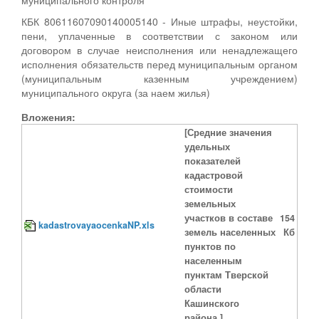
КБК 80611607090140005140 - Иные штрафы, неустойки,
пени, уплаченные в соответствии с законом или
договором в случае неисполнения или ненадлежащего
исполнения обязательств перед муниципальным органом
(муниципальным казенным учреждением)
муниципального округа (за наем жилья)
Вложения:
[Средние значения
удельных
показателей
кадастровой
стоимости
земельных
участков в составе
154
kadastrovayaocenkaNP.xls
земель населенных
Кб
пунктов по
населенным
пунктам Тверской
области
Кашинского
района.]