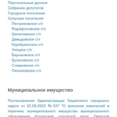
Персональные данные
Собрание депутатов
Городское поселение
Сельские поселения
Пестриковское с/п
Фарафоновское с/п
Шепелевское с/п
Давыдовское с/п
Карабузинское с/п
Уницкое с/п
Барыковское с/п
Булатовское с/п
Славковское с/п
Письяковское с/п
Муниципальное имущество
Постановление Администрации Кашинского городского
округа от 22.08.2023 №537 "О внесении изменений в
перечень муниципального имущества муниципального
образования Кашинский городской округ Тверской