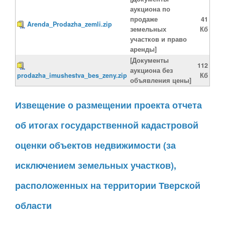
аукциона по
продаже
41
Arenda_Prodazha_zemli.zip
земельных
Кб
участков и право
аренды]
[Документы
112
аукциона без
prodazha_imushestva_bes_zeny.zip
Кб
объявления цены]
Извещение о размещении проекта отчета
об итогах государственной кадастровой
оценки объектов недвижимости (за
исключением земельных участков),
расположенных на территории Тверской
области