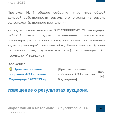
июля 2023
Протокол №1 общего собрания участников общей
долевой собственности земельного участка из земель
сельскохозяйственного назначения
- с кадастровым номером 69:12:0000024:179, площадью
5249201 кв.м., адрес установлен относительно
ориентира, расположенного в границах участка, почтовый
адрес ориентира: Тверская обл., Кашинский г.о. (ранее
Кашинский р-н, Булатовское с.п.), в границах АО
«Большая Медведица».
Вложения:
Протокол общего
[Протокол общего
1592
собрания АО Большая
собрания АО Большая
Кб
Медведица 12072023.zip
Медведица]
Извещение о результатах аукциона
Информация о материале
Опубликовано: 14
июля 2023