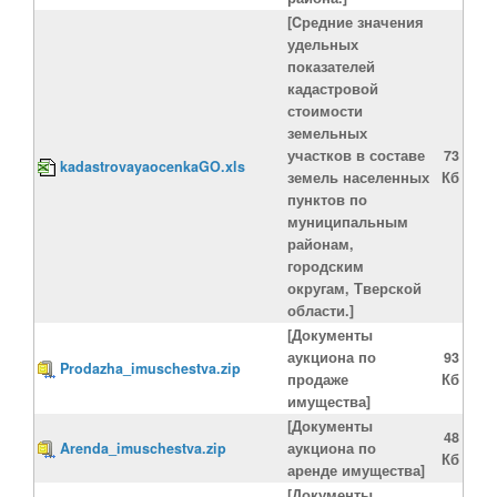
[Cредние значения
удельных
показателей
кадастровой
стоимости
земельных
участков в составе
73
kadastrovayaocenkaGO.xls
земель населенных
Кб
пунктов по
муниципальным
районам,
городским
округам, Тверской
области.]
[Документы
аукциона по
93
Prodazha_imuschestva.zip
продаже
Кб
имущества]
[Документы
48
Arenda_imuschestva.zip
аукциона по
Кб
аренде имущества]
[Документы