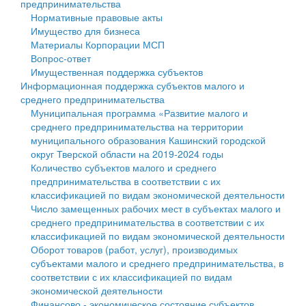
предпринимательства
Нормативные правовые акты
Государственные услуги
Символика
муниципального округа Тверской области
Финансовое управление
Имущество для бизнеса
Материалы Корпорации МСП
Промышленность и АПК
Устав
Администрация Кашинского муниципального округа
Бюджет для граждан
Вопрос-ответ
Имущественная поддержка субъектов
Экономика и бизнес
Гостям округа
Тверской области
Имущество
Информационная поддержка субъектов малого и
среднего предпринимательства
...
Туризм
Управление сельскими территориями
Выявление правообладателей ранее учтенных
Муниципальная программа «Развитие малого и
среднего предпринимательства на территории
Культура
Открытые данные
объектов недвижимости
муниципального образования Кашинский городской
округ Тверской области на 2019-2024 годы
Образование
Работа с обращениями граждан
Имущественная поддержка субъектов малого и
Количество субъектов малого и среднего
предпринимательства в соответствии с их
Здравоохранение
Муниципальный контроль
среднего предпринимательства
классификацией по видам экономической деятельности
Число замещенных рабочих мест в субъектах малого и
Социальная защита
Муниципальные услуги
Информационная поддержка субъектов малого и
среднего предпринимательства в соответствии с их
классификацией по видам экономической деятельности
Фотоальбом
Проекты административных регламентов
среднего предпринимательства
Оборот товаров (работ, услуг), производимых
субъектами малого и среднего предпринимательства, в
Антимонопольный комплаенс
Муниципальные программы
соответствии с их классификацией по видам
экономической деятельности
Противодействие коррупции
Контрольно-счетная палата
Финансово - экономическое состояние субъектов