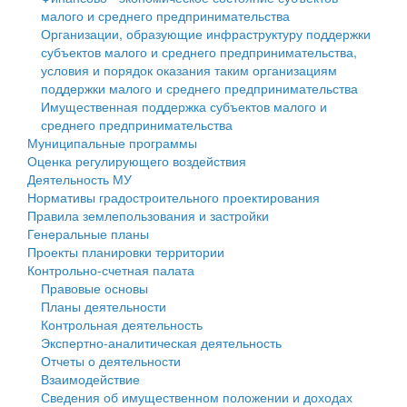
малого и среднего предпринимательства
Персональные данные
Организации, образующие инфраструктуру поддержки
субъектов малого и среднего предпринимательства,
Оценка регулирующего воздействия
условия и порядок оказания таким организациям
поддержки малого и среднего предпринимательства
Деятельность МУ
Имущественная поддержка субъектов малого и
среднего предпринимательства
Нормативы градостроительного проектирования
Муниципальные программы
Оценка регулирующего воздействия
Правила землепользования и застройки
Деятельность МУ
Нормативы градостроительного проектирования
Генеральные планы
Правила землепользования и застройки
Генеральные планы
Проекты планировки территории
Проекты планировки территории
Контрольно-счетная палата
Собрание депутатов
Правовые основы
Планы деятельности
Городское поселение
Контрольная деятельность
Экспертно-аналитическая деятельность
Сельские поселения
Отчеты о деятельности
Взаимодействие
Сведения об имущественном положении и доходах