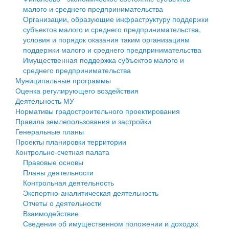
малого и среднего предпринимательства
Персональные данные
Организации, образующие инфраструктуру поддержки
субъектов малого и среднего предпринимательства,
Оценка регулирующего воздействия
условия и порядок оказания таким организациям
поддержки малого и среднего предпринимательства
Деятельность МУ
Имущественная поддержка субъектов малого и
среднего предпринимательства
Нормативы градостроительного проектирования
Муниципальные программы
Оценка регулирующего воздействия
Правила землепользования и застройки
Деятельность МУ
Нормативы градостроительного проектирования
Генеральные планы
Правила землепользования и застройки
Генеральные планы
Проекты планировки территории
Проекты планировки территории
Контрольно-счетная палата
Собрание депутатов
Правовые основы
Планы деятельности
Городское поселение
Контрольная деятельность
Экспертно-аналитическая деятельность
Сельские поселения
Отчеты о деятельности
Взаимодействие
Сведения об имущественном положении и доходах