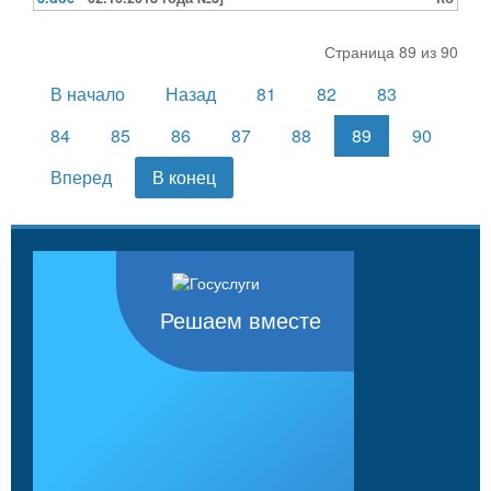
Страница 89 из 90
В начало
Назад
81
82
83
84
85
86
87
88
89
90
Вперед
В конец
Решаем вместе