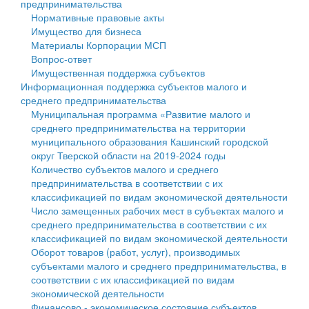
предпринимательства
Нормативные правовые акты
Государственные услуги
Символика
муниципального округа Тверской области
Финансовое управление
Имущество для бизнеса
Материалы Корпорации МСП
Промышленность и АПК
Устав
Администрация Кашинского муниципального округа
Бюджет для граждан
Вопрос-ответ
Имущественная поддержка субъектов
Экономика и бизнес
Гостям округа
Тверской области
Имущество
Информационная поддержка субъектов малого и
среднего предпринимательства
...
Туризм
Управление сельскими территориями
Выявление правообладателей ранее учтенных
Муниципальная программа «Развитие малого и
среднего предпринимательства на территории
Культура
Открытые данные
объектов недвижимости
муниципального образования Кашинский городской
округ Тверской области на 2019-2024 годы
Образование
Работа с обращениями граждан
Имущественная поддержка субъектов малого и
Количество субъектов малого и среднего
предпринимательства в соответствии с их
Здравоохранение
Муниципальный контроль
среднего предпринимательства
классификацией по видам экономической деятельности
Число замещенных рабочих мест в субъектах малого и
Социальная защита
Муниципальные услуги
Информационная поддержка субъектов малого и
среднего предпринимательства в соответствии с их
классификацией по видам экономической деятельности
Фотоальбом
Проекты административных регламентов
среднего предпринимательства
Оборот товаров (работ, услуг), производимых
субъектами малого и среднего предпринимательства, в
Антимонопольный комплаенс
Муниципальные программы
соответствии с их классификацией по видам
экономической деятельности
Противодействие коррупции
Контрольно-счетная палата
Финансово - экономическое состояние субъектов