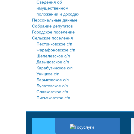
Сведения об
имущественном
положении и доходах
Персональные данные
Собрание депутатов
Городское поселение
Сельские поселения
Пестриковское с/п
Фарафоновское с/п
Шепелевское с/п
Давыдовское с/п
Карабузинское с/п
Уницкое с/п
Барыковское с/п
Булатовское с/п
Славковское с/п
Письяковское с/п