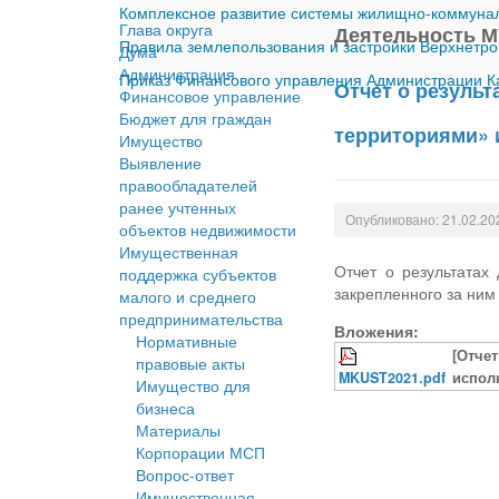
Комплексное развитие системы жилищно-коммуналь
Глава округа
Деятельность М
Правила землепользования и застройки Верхнетро
Дума
Администрация
Приказ Финансового управления Администрации Ка
Отчет о резуль
Финансовое управление
Бюджет для граждан
территориями» 
Имущество
Выявление
правообладателей
ранее учтенных
Опубликовано: 21.02.20
объектов недвижимости
Имущественная
Отчет о результатах
поддержка субъектов
закрепленного за ним
малого и среднего
предпринимательства
Вложения:
Нормативные
[Отче
правовые акты
MKUST2021.pdf
испол
Имущество для
бизнеса
Материалы
Корпорации МСП
Вопрос-ответ
Имущественная