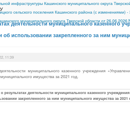
ной инфраструктуры Кашинского муниципального округа Тверской
У
ицкого сельского поселения Кашинского района (с изменениями)
-
шинского муниципального округа Тверской области от 26.06.2026
татах деятельности муниципального казенного у
и об использовании закрепленного за ним муници
22, 11:39
 деятельности муниципального казенного учреждения «Управлен
 муниципального имущества за 2021 год.
т о результатах деятельности муниципального казенного учреждени
ьзовании закрепленного за ним муниципального имущества за 2021 