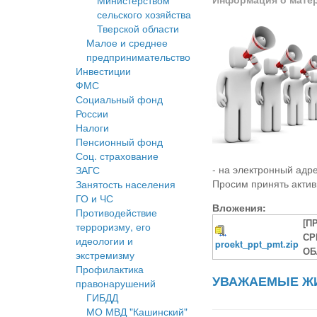
Министерством
сельского хозяйства
Тверской области
Малое и среднее
предпринимательство
Инвестиции
ФМС
Социальный фонд
России
Налоги
Пенсионный фонд
Соц. страхование
- на электронный адре
ЗАГС
Просим принять актив
Занятость населения
ГО и ЧС
Вложения:
Противодействие
[П
терроризму, его
СР
идеологии и
proekt_ppt_pmt.zip
ОБ
экстремизму
Профилактика
УВАЖАЕМЫЕ ЖИ
правонарушений
ГИБДД
МО МВД "Кашинский"