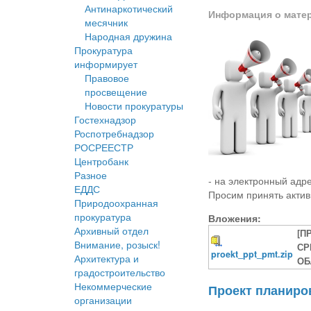
Антинаркотический
Информация о мате
месячник
Народная дружина
Прокуратура
информирует
Правовое
просвещение
Новости прокуратуры
Гостехнадзор
Роспотребнадзор
РОСРЕЕСТР
Центробанк
Разное
- на электронный адре
ЕДДС
Просим принять актив
Природоохранная
прокуратура
Вложения:
Архивный отдел
[П
Внимание, розыск!
СР
proekt_ppt_pmt.zip
Архитектура и
ОБ
градостроительство
Некоммерческие
Проект планиров
организации