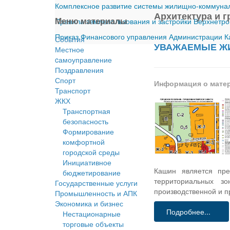
Комплексное развитие системы жилищно-коммуналь
Архитектура и 
Меню материалы
Правила землепользования и застройки Верхнетро
Приказ Финансового управления Администрации Ка
События
УВАЖАЕМЫЕ ЖИ
Местное
cамоуправление
Поздравления
Спорт
Информация о мате
Транспорт
ЖКХ
Транспортная
безопасность
Формирование
комфортной
городской среды
Инициативное
Кашин является пре
бюджетирование
территориальных з
Государственные услуги
производственной и п
Промышленность и АПК
Экономика и бизнес
Подробнее...
Нестационарные
торговые объекты