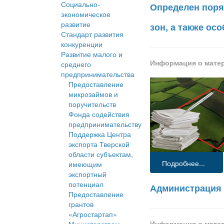
Социально-
Определен поря
экономическое
развитие
зон, а также о
Стандарт развития
конкуренции
Развитие малого и
Информация о мате
среднего
предпринимательства
Предоставление
микрозаймов и
поручительств
Фонда содействия
предпринимательству
Поддержка Центра
экспорта Тверской
области субъектам,
Подробнее...
имеющим
экспортный
потенциал
Администрация 
Предоставление
грантов
«Агростартап»
Информация о мате