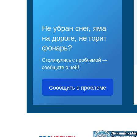
Не убран снег, яма
на дороге, не горит
фонарь?
Столкнулись с проблемой —
сообщите о ней!
Сообщить о проблеме