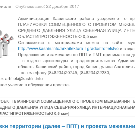
риале
Опубликовано: 22 декабря 2017
Администрация Кашинского района уведомляет о п
ПЛАНИРОВКИ СОВМЕЩЕННОГО С ПРОЕКТОМ МЕЖЕВ
СРЕДНЕГО ДАВЛЕНИЯ УЛИЦА СЕВЕРНАЯ-УЛИЦА ИНТ
ОБЛАСТИПРОТЯЖЕННОСТЬЮ 0,5 км».
Ознакомится с материалами можно на сайте муни
http://www.kashin.info/arkhitektura-i-gradostroitelstvo
и в зда
Предложения и замечания по ППТ и ПМТ принимаются до
- в отделе архитектуры и градостроительства Админи
область, Кашинский район, город Кашин, улица Анатолия Л
- по телефону (848234)20745, (848234)22280;
с: arhitek@kashin.info
ное участие в обсуждении проекта.
РОЕКТ ПЛАНИРОВКИ СОВМЕЩЕННОГО С ПРОЕКТОМ МЕЖЕВАНИЯ Т
ЕДНЕГО ДАВЛЕНИЯ УЛИЦА СЕВЕРНАЯ-УЛИЦА ИНТЕРНАЦИОНАЛЬНА
ЛАСТИПРОТЯЖЕННОСТЬЮ 0,5 км»]
ки территории (далее – ППТ) и проекта межевани