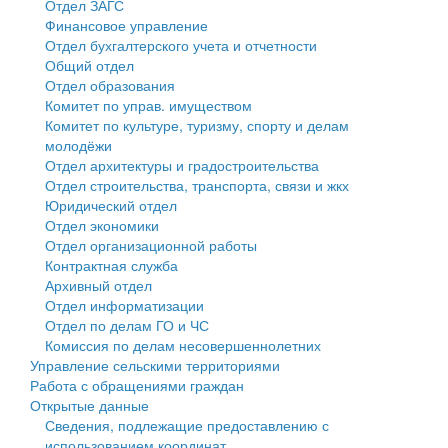
Отдел ЗАГС
Финансовое управление
Государственные услуги
Символика
муниципального округа Тверской области
Финансовое управление
Отдел бухгалтерского учета и отчетности
Общий отдел
Промышленность и АПК
Устав
Администрация Кашинского муниципального округа
Бюджет для граждан
Отдел образования
Комитет по управ. имуществом
Экономика и бизнес
Гостям округа
Тверской области
Имущество
Комитет по культуре, туризму, спорту и делам
молодёжи
...
Туризм
Управление сельскими территориями
Выявление правообладателей ранее учтенных
Отдел архитектуры и градостроительства
Отдел строительства, транспорта, связи и жкх
Культура
Открытые данные
объектов недвижимости
Юридический отдел
Отдел экономики
Образование
Работа с обращениями граждан
Имущественная поддержка субъектов малого и
Отдел организационной работы
Контрактная служба
Здравоохранение
Муниципальный контроль
среднего предпринимательства
Архивный отдел
Отдел информатизации
Социальная защита
Муниципальные услуги
Информационная поддержка субъектов малого и
Отдел по делам ГО и ЧС
Комиссия по делам несовершеннолетних
Фотоальбом
Проекты административных регламентов
среднего предпринимательства
Управление сельскими территориями
Работа с обращениями граждан
Антимонопольный комплаенс
Муниципальные программы
Открытые данные
Сведения, подлежащие предоставлению с
Противодействие коррупции
Контрольно-счетная палата
использованием координат