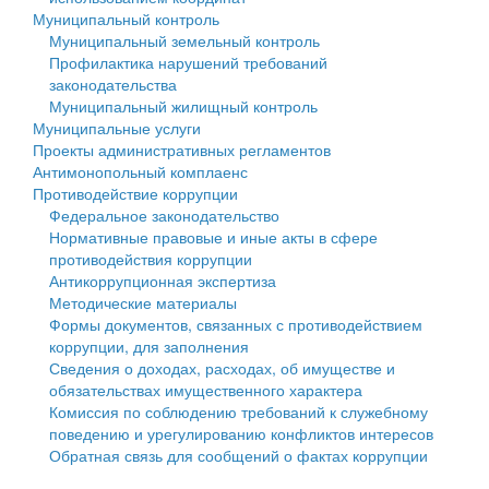
Муниципальный контроль
Персональные данные
Муниципальный земельный контроль
Профилактика нарушений требований
Оценка регулирующего воздействия
законодательства
Муниципальный жилищный контроль
Деятельность МУ
Муниципальные услуги
Проекты административных регламентов
Нормативы градостроительного проектирования
Антимонопольный комплаенс
Противодействие коррупции
Правила землепользования и застройки
Федеральное законодательство
Нормативные правовые и иные акты в сфере
Генеральные планы
противодействия коррупции
Антикоррупционная экспертиза
Проекты планировки территории
Методические материалы
Формы документов, связанных с противодействием
Собрание депутатов
коррупции, для заполнения
Сведения о доходах, расходах, об имуществе и
Городское поселение
обязательствах имущественного характера
Комиссия по соблюдению требований к служебному
Сельские поселения
поведению и урегулированию конфликтов интересов
Обратная связь для сообщений о фактах коррупции