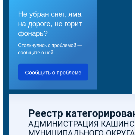
Не убран снег, яма
на дороге, не горит
фонарь?
Столкнулись с проблемой —
сообщите о ней!
Сообщить о проблеме