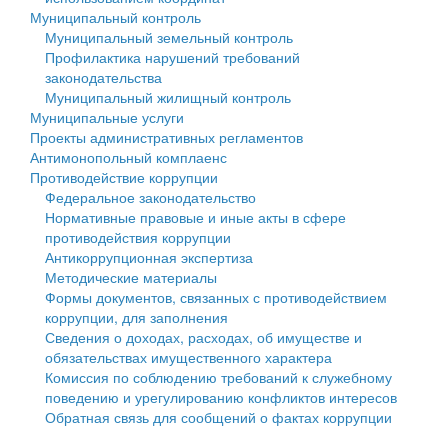
Муниципальный контроль
Персональные данные
Муниципальный земельный контроль
Профилактика нарушений требований
Оценка регулирующего воздействия
законодательства
Муниципальный жилищный контроль
Деятельность МУ
Муниципальные услуги
Проекты административных регламентов
Нормативы градостроительного проектирования
Антимонопольный комплаенс
Противодействие коррупции
Правила землепользования и застройки
Федеральное законодательство
Нормативные правовые и иные акты в сфере
Генеральные планы
противодействия коррупции
Антикоррупционная экспертиза
Проекты планировки территории
Методические материалы
Формы документов, связанных с противодействием
Собрание депутатов
коррупции, для заполнения
Сведения о доходах, расходах, об имуществе и
Городское поселение
обязательствах имущественного характера
Комиссия по соблюдению требований к служебному
Сельские поселения
поведению и урегулированию конфликтов интересов
Обратная связь для сообщений о фактах коррупции