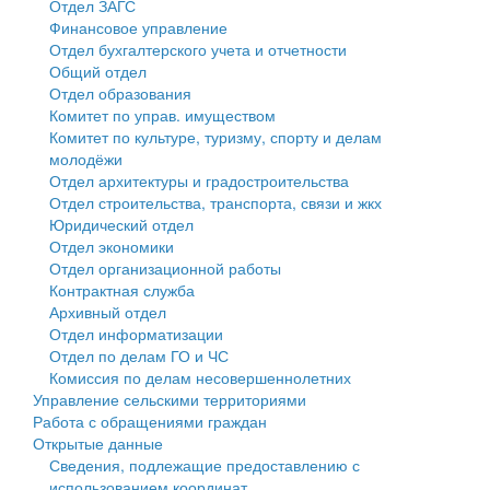
Отдел ЗАГС
Финансовое управление
Государственные услуги
Символика
муниципального округа Тверской области
Финансовое управление
Отдел бухгалтерского учета и отчетности
Общий отдел
Промышленность и АПК
Устав
Администрация Кашинского муниципального округа
Бюджет для граждан
Отдел образования
Комитет по управ. имуществом
Экономика и бизнес
Гостям округа
Тверской области
Имущество
Комитет по культуре, туризму, спорту и делам
молодёжи
...
Туризм
Управление сельскими территориями
Выявление правообладателей ранее учтенных
Отдел архитектуры и градостроительства
Отдел строительства, транспорта, связи и жкх
Культура
Открытые данные
объектов недвижимости
Юридический отдел
Отдел экономики
Образование
Работа с обращениями граждан
Имущественная поддержка субъектов малого и
Отдел организационной работы
Контрактная служба
Здравоохранение
Муниципальный контроль
среднего предпринимательства
Архивный отдел
Отдел информатизации
Социальная защита
Муниципальные услуги
Информационная поддержка субъектов малого и
Отдел по делам ГО и ЧС
Комиссия по делам несовершеннолетних
Фотоальбом
Проекты административных регламентов
среднего предпринимательства
Управление сельскими территориями
Работа с обращениями граждан
Антимонопольный комплаенс
Муниципальные программы
Открытые данные
Сведения, подлежащие предоставлению с
Противодействие коррупции
Контрольно-счетная палата
использованием координат