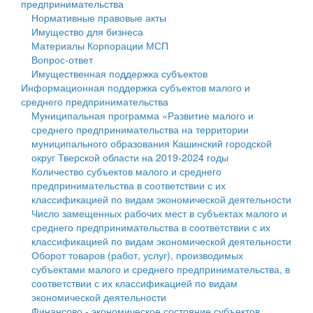
предпринимательства
Нормативные правовые акты
Государственные услуги
Символика
муниципального округа Тверской области
Финансовое управление
Имущество для бизнеса
Материалы Корпорации МСП
Промышленность и АПК
Устав
Администрация Кашинского муниципального округа
Бюджет для граждан
Вопрос-ответ
Имущественная поддержка субъектов
Экономика и бизнес
Гостям округа
Тверской области
Имущество
Информационная поддержка субъектов малого и
среднего предпринимательства
...
Туризм
Управление сельскими территориями
Выявление правообладателей ранее учтенных
Муниципальная программа «Развитие малого и
среднего предпринимательства на территории
Культура
Открытые данные
объектов недвижимости
муниципального образования Кашинский городской
округ Тверской области на 2019-2024 годы
Образование
Работа с обращениями граждан
Имущественная поддержка субъектов малого и
Количество субъектов малого и среднего
предпринимательства в соответствии с их
Здравоохранение
Муниципальный контроль
среднего предпринимательства
классификацией по видам экономической деятельности
Число замещенных рабочих мест в субъектах малого и
Социальная защита
Муниципальные услуги
Информационная поддержка субъектов малого и
среднего предпринимательства в соответствии с их
классификацией по видам экономической деятельности
Фотоальбом
Проекты административных регламентов
среднего предпринимательства
Оборот товаров (работ, услуг), производимых
субъектами малого и среднего предпринимательства, в
Антимонопольный комплаенс
Муниципальные программы
соответствии с их классификацией по видам
экономической деятельности
Противодействие коррупции
Контрольно-счетная палата
Финансово - экономическое состояние субъектов