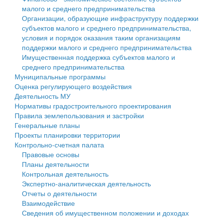
малого и среднего предпринимательства
Персональные данные
Организации, образующие инфраструктуру поддержки
субъектов малого и среднего предпринимательства,
Оценка регулирующего воздействия
условия и порядок оказания таким организациям
поддержки малого и среднего предпринимательства
Деятельность МУ
Имущественная поддержка субъектов малого и
среднего предпринимательства
Нормативы градостроительного проектирования
Муниципальные программы
Оценка регулирующего воздействия
Правила землепользования и застройки
Деятельность МУ
Нормативы градостроительного проектирования
Генеральные планы
Правила землепользования и застройки
Генеральные планы
Проекты планировки территории
Проекты планировки территории
Контрольно-счетная палата
Собрание депутатов
Правовые основы
Планы деятельности
Городское поселение
Контрольная деятельность
Экспертно-аналитическая деятельность
Сельские поселения
Отчеты о деятельности
Взаимодействие
Сведения об имущественном положении и доходах