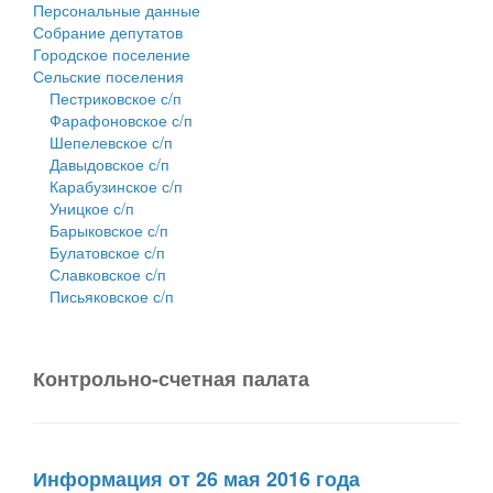
Персональные данные
Собрание депутатов
Городское поселение
Сельские поселения
Пестриковское с/п
Фарафоновское с/п
Шепелевское с/п
Давыдовское с/п
Карабузинское с/п
Уницкое с/п
Барыковское с/п
Булатовское с/п
Славковское с/п
Письяковское с/п
Контрольно-счетная палата
Информация от 26 мая 2016 года