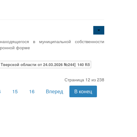
аходящегося в муниципальной собственности
ктронной форме
верской области от 24.03.2026 №244]
140 Кб
Страница 12 из 238
4
15
16
Вперед
В конец