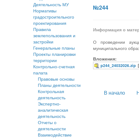
Деятельность МУ
№244
Нормативы
градостроительного
проектирования
Правила
Информация о мате
землепользования и
застройки
О проведении аукц
Генеральные планы
муниципального образ
Проекты планировки
Вложения:
территории
p244_24032026.zip
Контрольно-счетная
палата
Правовые основы
Планы деятельности
Контрольная
В начало
деятельность
Экспертно-
аналитическая
деятельность
Отчеты о
деятельности
Взаимодействие