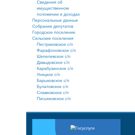
Сведения об
имущественном
положении и доходах
Персональные данные
Собрание депутатов
Городское поселение
Сельские поселения
Пестриковское с/п
Фарафоновское с/п
Шепелевское с/п
Давыдовское с/п
Карабузинское с/п
Уницкое с/п
Барыковское с/п
Булатовское с/п
Славковское с/п
Письяковское с/п