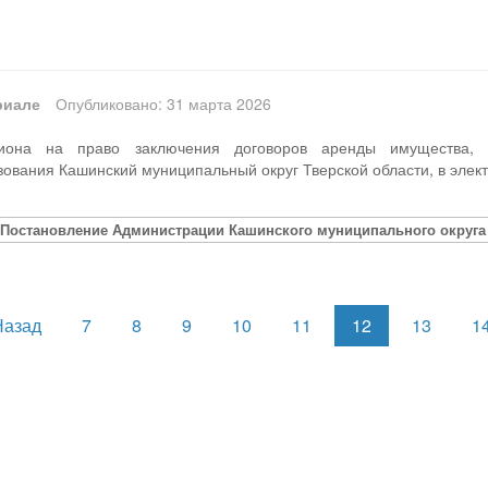
риале
Опубликовано: 31 марта 2026
иона на право заключения договоров аренды имущества, н
ования Кашинский муниципальный округ Тверской области, в эле
[Постановление Администрации Кашинского муниципального округа Т
Назад
7
8
9
10
11
12
13
1