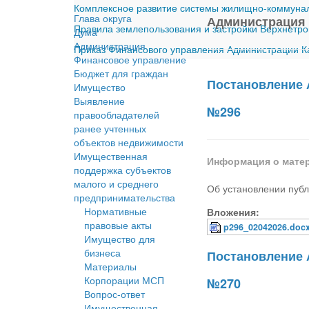
Комплексное развитие системы жилищно-коммуналь
Глава округа
Администрация
Правила землепользования и застройки Верхнетро
Дума
Администрация
Приказ Финансового управления Администрации Ка
Финансовое управление
Бюджет для граждан
Постановление 
Имущество
Выявление
№296
правообладателей
ранее учтенных
объектов недвижимости
Имущественная
Информация о мате
поддержка субъектов
малого и среднего
Об установлении публ
предпринимательства
Нормативные
Вложения:
правовые акты
p296_02042026.doc
Имущество для
бизнеса
Постановление 
Материалы
Корпорации МСП
№270
Вопрос-ответ
Имущественная