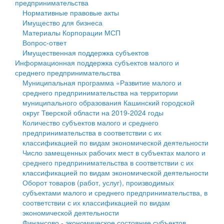
предпринимательства
Нормативные правовые акты
Государственные услуги
Символика
муниципального округа Тверской области
Финансовое управление
Имущество для бизнеса
Материалы Корпорации МСП
Промышленность и АПК
Устав
Администрация Кашинского муниципального округа
Бюджет для граждан
Вопрос-ответ
Имущественная поддержка субъектов
Экономика и бизнес
Гостям округа
Тверской области
Имущество
Информационная поддержка субъектов малого и
среднего предпринимательства
...
Туризм
Управление сельскими территориями
Выявление правообладателей ранее учтенных
Муниципальная программа «Развитие малого и
среднего предпринимательства на территории
Культура
Открытые данные
объектов недвижимости
муниципального образования Кашинский городской
округ Тверской области на 2019-2024 годы
Образование
Работа с обращениями граждан
Имущественная поддержка субъектов малого и
Количество субъектов малого и среднего
предпринимательства в соответствии с их
Здравоохранение
Муниципальный контроль
среднего предпринимательства
классификацией по видам экономической деятельности
Число замещенных рабочих мест в субъектах малого и
Социальная защита
Муниципальные услуги
Информационная поддержка субъектов малого и
среднего предпринимательства в соответствии с их
классификацией по видам экономической деятельности
Фотоальбом
Проекты административных регламентов
среднего предпринимательства
Оборот товаров (работ, услуг), производимых
субъектами малого и среднего предпринимательства, в
Антимонопольный комплаенс
Муниципальные программы
соответствии с их классификацией по видам
экономической деятельности
Противодействие коррупции
Контрольно-счетная палата
Финансово - экономическое состояние субъектов