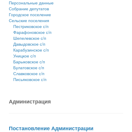
Персональные данные
Собрание депутатов
Городское поселение
Сельские поселения
Пестриковское с/п
Фарафоновское с/п
Шепелевское с/п
Давыдовское с/п
Карабузинское с/п
Уницкое с/п
Барыковское с/п
Булатовское с/п
Славковское с/п
Письяковское с/п
Администрация
Постановление Администрации