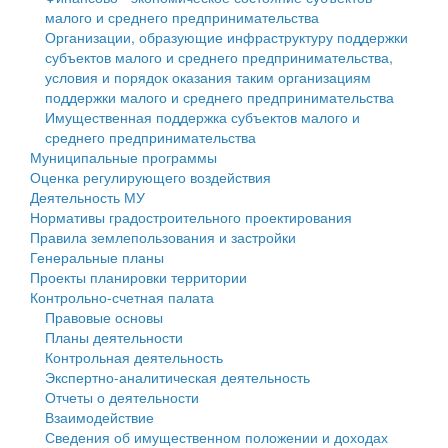
малого и среднего предпринимательства
Персональные данные
Организации, образующие инфраструктуру поддержки
субъектов малого и среднего предпринимательства,
Оценка регулирующего воздействия
условия и порядок оказания таким организациям
поддержки малого и среднего предпринимательства
Деятельность МУ
Имущественная поддержка субъектов малого и
среднего предпринимательства
Нормативы градостроительного проектирования
Муниципальные программы
Оценка регулирующего воздействия
Правила землепользования и застройки
Деятельность МУ
Нормативы градостроительного проектирования
Генеральные планы
Правила землепользования и застройки
Генеральные планы
Проекты планировки территории
Проекты планировки территории
Контрольно-счетная палата
Собрание депутатов
Правовые основы
Планы деятельности
Городское поселение
Контрольная деятельность
Экспертно-аналитическая деятельность
Сельские поселения
Отчеты о деятельности
Взаимодействие
Сведения об имущественном положении и доходах