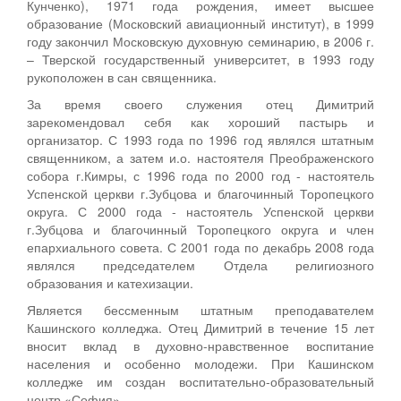
Кунченко), 1971 года рождения, имеет высшее
образование (Московский авиационный институт), в 1999
году закончил Московскую духовную семинарию, в 2006 г.
– Тверской государственный университет, в 1993 году
рукоположен в сан священника.
За время своего служения отец Димитрий
зарекомендовал себя как хороший пастырь и
организатор. С 1993 года по 1996 год являлся штатным
священником, а затем и.о. настоятеля Преображенского
собора г.Кимры, с 1996 года по 2000 год - настоятель
Успенской церкви г.Зубцова и благочинный Торопецкого
округа. С 2000 года - настоятель Успенской церкви
г.Зубцова и благочинный Торопецкого округа и член
епархиального совета. С 2001 года по декабрь 2008 года
являлся председателем Отдела религиозного
образования и катехизации.
Является бессменным штатным преподавателем
Кашинского колледжа. Отец Димитрий в течение 15 лет
вносит вклад в духовно-нравственное воспитание
населения и особенно молодежи. При Кашинском
колледже им создан воспитательно-образовательный
центр «София».