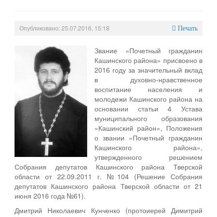
Персональные данные
Опубликовано: 25.07.2016, 15:18
Оценка регулирующего воздействия
Печать
Деятельность МУ
Звание «Почетный гражданин
Кашинского района» присвоено в
Нормативы градостроительного проектирования
2016 году за значительный вклад
в духовно-нравственное
Правила землепользования и застройки
воспитание населения и
молодежи Кашинского района на
Генеральные планы
основании статьи 4 Устава
муниципального образования
Проекты планировки территории
«Кашинский район», Положения
о звании «Почетный гражданин
Собрание депутатов
Кашинского района»,
утвержденного решением
Городское поселение
Собрания депутатов Кашинского района Тверской
области от 22.09.2011 г. №104 (Решение Собрания
Сельские поселения
депутатов Кашинского района Тверской области от 21
июня 2016 года №61).
Дмитрий Николаевич Кунченко (протоиерей Димитрий