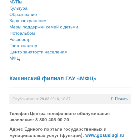
МУПы
Культура
Государственные услуги
Символика
муниципального округа Тверской области
Финансовое управление
Образование
Здравоохранение
Промышленность и АПК
Устав
Администрация Кашинского муниципального округа
Бюджет для граждан
Меры поддержки семей с детьми
Фотоальбом
Экономика и бизнес
Гостям округа
Тверской области
Имущество
Росреестр
Гостехнадзор
...
Туризм
Управление сельскими территориями
Выявление правообладателей ранее учтенных
Центр занятости населения
МФЦ
Культура
Открытые данные
объектов недвижимости
Образование
Работа с обращениями граждан
Имущественная поддержка субъектов малого и
Кашинский филиал ГАУ «МФЦ»
Здравоохранение
Муниципальный контроль
среднего предпринимательства
Социальная защита
Муниципальные услуги
Информационная поддержка субъектов малого и
Опубликовано: 28.03.2016, 12:37
Печать
Фотоальбом
Проекты административных регламентов
среднего предпринимательства
Телефон Центра телефонного обслуживания
населения: 8-800-405-00-20
Антимонопольный комплаенс
Муниципальные программы
Адрес Единого портала государственных и
Противодействие коррупции
Контрольно-счетная палата
муниципальных услуг (функций):
www.gosuslugi.ru