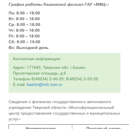
График работы Кашинский филиал ГАУ «МФЦ»:
Персональные данные
Пн: 8:00 – 18:00
Оценка регулирующего воздействия
Вт: 8:00 –
18
:00
Ср: 8:00 –
18
:00
Деятельность МУ
Чт: 8:00 –
18
:00
Пт: 8:00 –
18
:00
Нормативы градостроительного проектирования
Сб: 9:00 – 14:00
Вс: Выходной день
Правила землепользования и застройки
×
Контактная информация:
Генеральные планы
Адрес: 171640, Тверская обл. г.Кашин,
Пролетарская площадь, д.6
Проекты планировки территории
Телефон 8(48234) 2-06-55; 8(48234) 2-05-55
E-mail:
kashin@mfc-tver.ru
Собрание депутатов
Городское поселение
Сведения о филиалах государственного автономного
учреждения Тверской области «Многофункциональный
Сельские поселения
центр предоставления государственных и муниципальных
услуг»
Наименование
Почтовый адрес