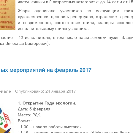
частушечники в 2 возрастных категориях: до 14 лет и от 1
Жюри оценивало участников по следующим критер
художественная ценность репертуара, отражение в репер
и современного, соответствие стиля, манеры исполне
исполнительскому стилю участника.
участие – 42 исполнителя, в том числе наши земляки Бузин Влад
ка Вячеслав Викторович).
ых мероприятий на февраль 2017
риале
Опубликовано: 24 января 2017
1. Открытие Года экологии.
Дата: 5 февраля
Место: РДК.
Время:
11.00 – начало работы выставок.
11.15 – детская игровая программа «У Медведя во бору».