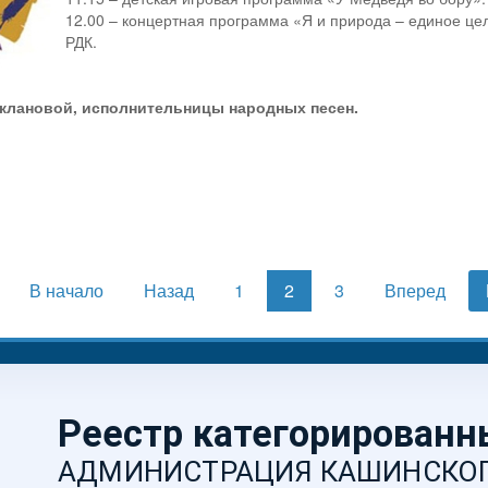
12.00 – концертная программа «Я и природа – единое це
РДК.
аклановой, исполнительницы народных песен.
В начало
Назад
1
2
3
Вперед