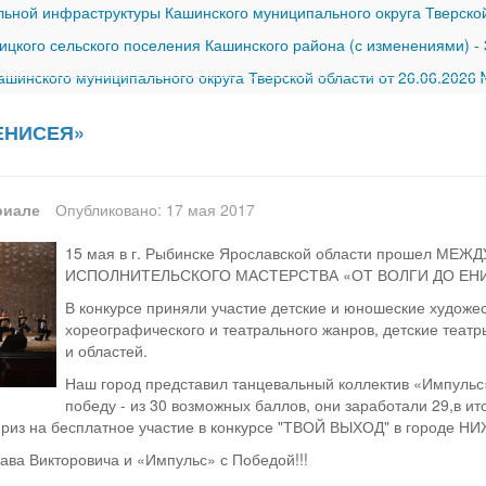
ной инфраструктуры Кашинского муниципального округа Тверской
ицкого сельского поселения Кашинского района (с изменениями)
-
шинского муниципального округа Тверской области от 26.06.2026
ЕНИСЕЯ»
риале
Опубликовано: 17 мая 2017
15 мая в г. Рыбинске Ярославской области прошел 
ИСПОЛНИТЕЛЬСКОГО МАСТЕРСТВА «ОТ ВОЛГИ ДО ЕН
В конкурсе приняли участие детские и юношеские художес
хореографического и театрального жанров, детские театры
и областей.
Наш город представил танцевальный коллектив «Импульс»
победу - из 30 возможных баллов, они заработали 29,в и
приз на бесплатное участие в конкурсе "ТВОЙ ВЫХОД" в городе 
ва Викторовича и «Импульс» с Победой!!!