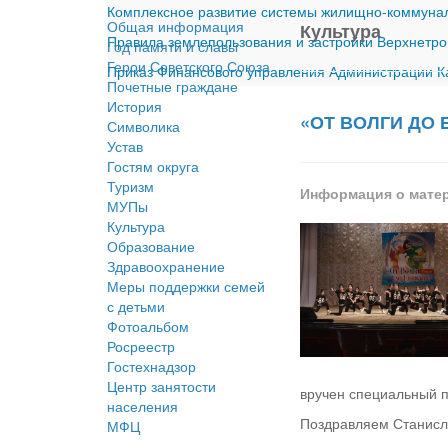
Комплексное развитие системы жилищно-коммуналь
Общая информация
Культура
Правила землепользования и застройки Верхнетро
Год памяти и славы
Герои Советского Союза
Приказ Финансового управления Администрации Ка
Почетные граждане
История
«ОТ ВОЛГИ ДО 
Символика
Устав
Гостям округа
Туризм
Информация о мате
МУПы
Культура
Образование
Здравоохранение
Меры поддержки семей
с детьми
Фотоальбом
Росреестр
Гостехнадзор
Центр занятости
вручен специальный 
населения
Поздравляем Станисла
МФЦ