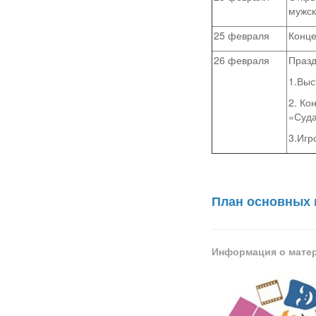
мужск
25 февраля
Конце
26 февраля
Празд
1.Выс
2. Ко
«Суда
3.Игр
План основных 
Информация о мате