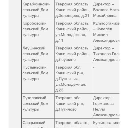
Карабузинский
Тверская область
Директор –
сельский Дом
Кашинский район,
Волкова Наталья
культуры
д.Зеленцово, д.21
Михайловна
Коробовский
Тверская область,
Культорганизатор
сельский Дом
Кашинский район,
– Чувелёв
культуры
ул.Молодёжная,
Михаил
д.11
Александрович
Леушинский
Тверская область,
Директор –
сельский Дом
Кашинский район,
Тихонова Галина
культуры
д.Леушино
Александровна
Пустыньский
Тверская обл.,
-
сельский Дом
Кашинский р-н,
культуры
д.Пустынька,
ул.Молодёжная,
д.23
Путиловский
Тверская обл.,
Директор –
сельский Дом
Кашинский р-н,
Германова
культуры
д.Путилово
Нелли
Александровна
Савцынский
Тверская область,
Культорганизатор
сельский Дом
Кашински р-н,
– Глотова