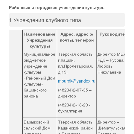
Персональные данные
Районные и городские учреждения культуры
Оценка регулирующего воздействия
1 Учреждения клубного типа
Деятельность МУ
Наименование
Адрес, адрес э/
Руководитель
Учреждения
почты, телефон
Нормативы градостроительного проектирования
культуры
Муниципальное
Тверская область,
Директор МБУ
Правила землепользования и застройки
бюджетное
г.Кашин,
РДК – Русова
учреждение
пл.Пролетарская,
Любовь
Генеральные планы
культуры
д.19,
Николаевна
«Районный Дом
Проекты планировки территории
mburdk@yandex.ru
культуры»
Кашинского
(48234)2-07-35 –
Собрание депутатов
района
директор
Городское поселение
(48234)2-18-29 -
бухгалтерия
Сельские поселения
Барыковский
Тверская область
Директор –
сельский Дом
Кашинский район
Шематульская
культуры
д.Барыково,
Светлана