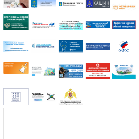
ул.Центральная,
д.12 «а»
Уницкая
Тверская
Библиотекарь –
сельская
область,
Фалеева
библиотека-
Кашинский
Маргарита
филиал
район, д.Уницы,
Владимировна
д.3