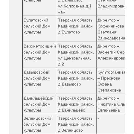
ул.Колхозная д.1
Владимировна
«а»
Булатовский
Тверская область
Директор –
сельский Дом
Кашинский район
Кофейникова
культуры
д.Булатово
Светлана
Вячеславовна
Верхнетроицкий
Тверская область,
Директор –
сельский Дом
Кашинский район,
Заонегин Сергей
культуры
ул.Центральная,
Александрович
д.2
Давыдовский
Тверская область,
Культорганизатор
сельский Дом
Кашинский район,
– Преснова
культуры
д.Давыдово
Оксана
Степановна
Данильцевский
Тверская область,
Директор –
сельский Дом
Кашинский район,
Никитина Ольга
культуры
д.Данильцево
Евгеньевна
Зеленцовский
Тверская область,
-
сельский Дом
Кашинский район,
культуры
д.Зеленцово