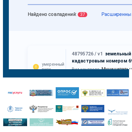
филиал
д.Карабузино, 24
Коробовская
Тверская
Библиотекарь –
сельская
область,
Чекалова Наталья
библиотека-
Кашинский
Ивановна
филиал
район,
д.Коробово
Лобковская
Тверская
Библиотекарь –
сельская
область,
Шейхмагомедова
библиотека-
Кашинский
Айшат Чупалаевна
филиал
район,
д.Лобково, 24
Славковская
Тверская
Библиотекарь –
сельская
облатсть,
Фомин Валерий
библиотека-
Кашинский
Леонидович
филиал
район,
д.Славково, д.8
Стуловская
Тверская
Библиотекарь –
сельская
область,
Петрова Ирина
библиотека-
Кашинский
Ивановна
филиал
район,
д.Стулово,