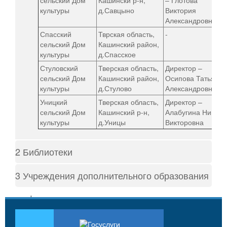
культуры
д.Савцыно
Виктория
Александровна
Спасский
Тврская область,
-
сельский Дом
Кашинский район,
культуры
д.Спасское
Стуловский
Тверская область,
Директор –
сельский Дом
Кашинский район,
Осипова Татьяна
культуры
д.Стулово
Александровна
Уницкий
Тверская область,
Директор –
сельский Дом
Кашинский р-н,
Алабугина Нина
культуры
д.Уницы
Викторовна
2 Библиотеки
3 Учреждения дополнительного образования
Наименование
Адрес, адрес э/
Руководитель
Учреждения
почты, телефон
культуры
в сфере культуры и искусства
Наименование
Адрес, адрес э/почты,
Руководит
Центральная
Учреждения
Тверская
телефон
Районное
библиотека
культуры
область, г.Кашин,
муниципальное