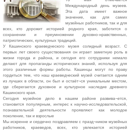
Международный день музеев.
Эта дата имеет важное
значение, как для самих
музейных работников, так и для
всех, кто дорожит историей родного края, заботится о
сохранении и преумножении духовно-нравственных,
патриотических, культурных традиций.
У Кашинского краеведческого музея солидный возраст. С
первых лет своего существования он играет заметную роль в
жизни города и района, и сегодня его сотрудники немало
делают для пропаганды исторических знаний, используя для
этого различные формы работы. Кашинцы могут по праву
гордиться тем, что наш краеведческий музей считается одним
из лучших в области, он был и остаёт¬ся уникальным местом,
где сберегается духовное и культурное наследие древнего
Кашинского края.
Сегодня музейное дело в нашем районе развива¬ется,
становится популярным, интерес к научно-исследовательской,
познавательной деятельности проявляют как молодое
поколение, так и взрослые
Мы искренне и сердечно поздравляем с празд¬ником музейных
работников, краеведов, всех, кто увлекается историей