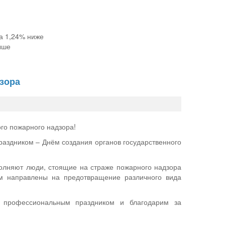
на 1,24% ниже
ыше
дзора
го пожарного надзора!
аздником – Днём создания органов государственного
полняют люди, стоящие на страже пожарного надзора
м направлены на предотвращение различного вида
с профессиональным праздником и благодарим за