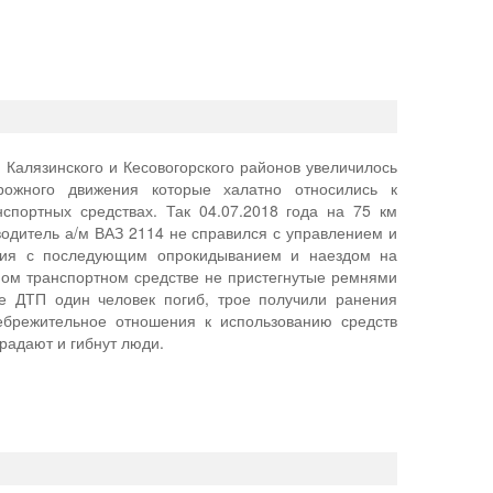
 Калязинского и Кесовогорского районов увеличилось
рожного движения которые халатно относились к
портных средствах. Так 04.07.2018 года на 75 км
одитель а/м ВАЗ 2114 не справился с управлением и
ния с последующим опрокидыванием и наездом на
ном транспортном средстве не пристегнутые ремнями
е ДТП один человек погиб, трое получили ранения
небрежительное отношения к использованию средств
радают и гибнут люди.