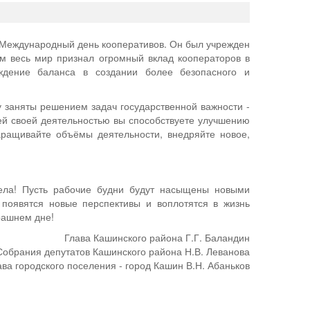
 Международный день кооперативов. Он был учрежден
м весь мир признал огромный вклад кооператоров в
ждение баланса в создании более безопасного и
 заняты решением задач государственной важности -
ей своей деятельностью вы способствуете улучшению
наращивайте объёмы деятельности, внедряйте новое,
дела! Пусть рабочие будни будут насыщены новыми
появятся новые перспективы и воплотятся в жизнь
трашнем дне!
Глава Кашинского района Г.Г. Баландин
обрания депутатов Кашинского района Н.В. Леванова
ава городского поселения - город Кашин В.Н. Абаньков