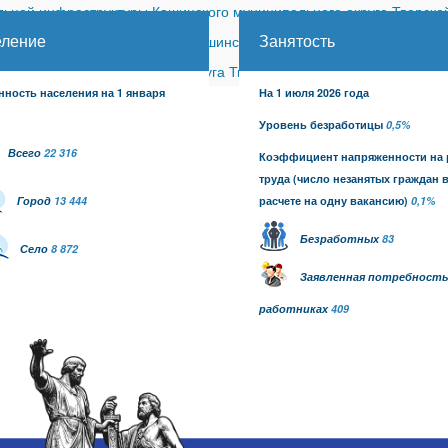
ной инфраструктуры Кашинского муниципального округа Тверской
еление
Занятость
ицкого сельского поселения Кашинского района (с изменениями)
-
шинского муниципального округа Тверской области от 26.06.2026
нность населения на 1 января
На 1 июля 2026 года
Уровень безработицы
0,5%
Всего
22 316
Коэффициент напряженности на
труда
(число незанятых граждан 
Город
13 444
расчете на одну вакансию)
0,1
%
Безработных
83
Село
8 872
Заявленная потребность
работниках
409