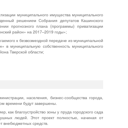
ватизации муниципального имущества муниципального
жденный решением Собрания депутатов Кашинского
нии прогнозного плана (программы) приватизации
нский район» на 2017–2019 годы»;
гаемого к безвозмездной передаче из муниципальной
н» в муниципальную собственность муниципального
йона Тверской области;
нистрации, населения, бизнес-сообщества города,
ром времени будут завершены.
ер, как благоустройство зоны у пруда городского сада
ушных людей. Этот проект полностью, начиная от
ет внебюджетных средств.