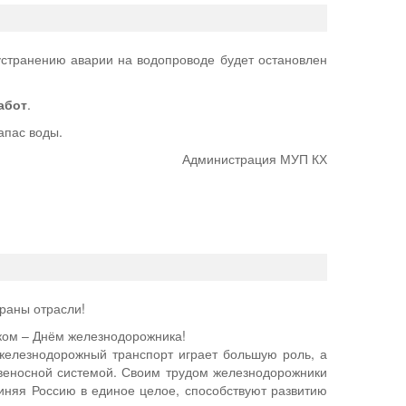
странению аварии на водопроводе будет остановлен
абот
.
апас воды.
Администрация МУП КХ
раны отрасли!
ком – Днём железнодорожника!
 железнодорожный транспорт играет большую роль, а
веносной системой. Своим трудом железнодорожники
няя Россию в единое целое, способствуют развитию