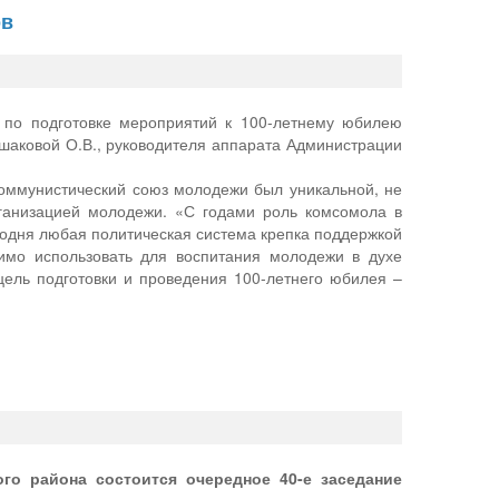
ов
ы по подготовке мероприятий к 100-летнему юбилею
аковой О.В., руководителя аппарата Администрации
коммунистический союз молодежи был уникальной, не
ганизацией молодежи. «С годами роль комсомола в
годня любая политическая система крепка поддержкой
имо использовать для воспитания молодежи в духе
цель подготовки и проведения 100-летнего юбилея –
ого района состоится очередное 40-е заседание