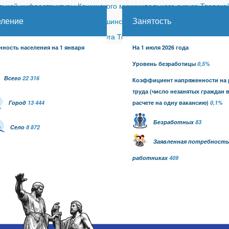
ной инфраструктуры Кашинского муниципального округа Тверской
еление
Занятость
ицкого сельского поселения Кашинского района (с изменениями)
-
шинского муниципального округа Тверской области от 26.06.2026
нность населения на 1 января
На 1 июля 2026 года
Уровень безработицы
0,5%
Всего
22 316
Коэффициент напряженности на
труда
(число незанятых граждан 
Город
13 444
расчете на одну вакансию)
0,1
%
Безработных
83
Село
8 872
Заявленная потребность
работниках
409