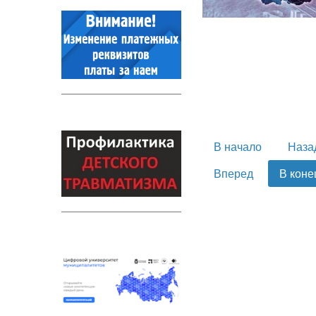
В начало
Наза
Вперед
В коне