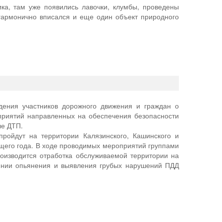
ка, там уже появились лавочки, клумбы, проведены
армонично вписался и еще один объект природного
ния участников дорожного движения и граждан о
приятий направленных на обеспечения безопасности
ле ДТП.
пройдут на территории Калязинского, Кашинского и
кущего года. В ходе проводимых мероприятий группами
изводится отработка обслуживаемой территории на
янии опьянения и выявления грубых нарушений ПДД