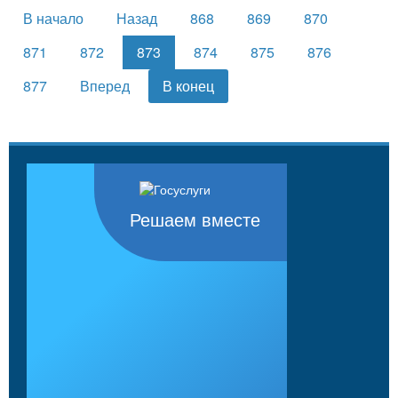
В начало
Назад
868
869
870
871
872
873
874
875
876
877
Вперед
В конец
Решаем вместе