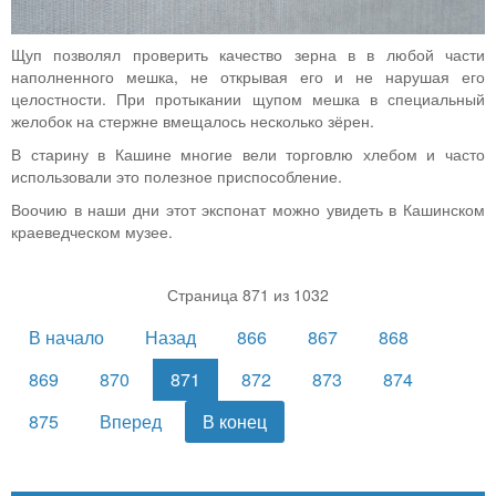
Щуп позволял проверить качество зерна в в любой части
наполненного мешка, не открывая его и не нарушая его
целостности. При протыкании щупом мешка в специальный
желобок на стержне вмещалось несколько зёрен.
В старину в Кашине многие вели торговлю хлебом и часто
использовали это полезное приспособление.
Воочию в наши дни этот экспонат можно увидеть в Кашинском
краеведческом музее.
Страница 871 из 1032
В начало
Назад
866
867
868
869
870
871
872
873
874
875
Вперед
В конец