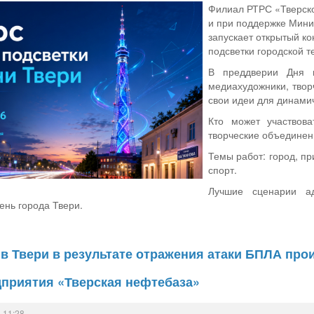
Филиал РТРС «Тверск
и при поддержке Мини
запускает открытый к
подсветки городской 
В преддверии Дня 
медиахудожники, твор
свои идеи для динами
Кто может участвов
творческие объединен
Темы работ: город, пр
спорт.
Лучшие сценарии а
ень города Твери.
 Твери в результате отражения атаки БПЛА про
дприятия «Тверская нефтебаза»
 11:28