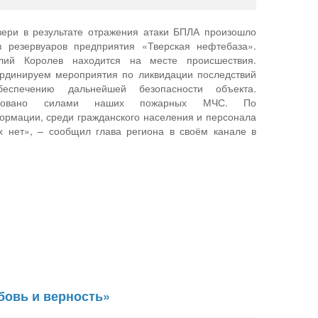
ери в результате отражения атаки БПЛА произошло
з резервуаров предприятия «Тверская нефтебаза».
лий Королев находится на месте происшествия.
ординируем мероприятия по ликвидации последствий
еспечению дальнейшей безопасности объекта.
лизовано силами наших пожарных МЧС. По
ормации, среди гражданского населения и персонала
х нет», – сообщил глава региона в своём канале в
бовь и верность»