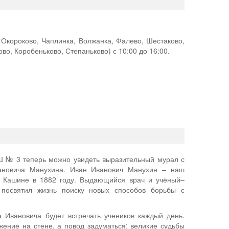
Окороково, Чаплинка, Волжанка, Фалево, Шестаково,
во, Коробеньково, Степаньково) с 10:00 до 16:00.
Ш № 3 теперь можно увидеть выразительный мурал с
ановича Манухина. Иван Иванович Манухин – наш
в Кашине в 1882 году. Выдающийся врач и учёный–
 посвятил жизнь поиску новых способов борьбы с
 Ивановича будет встречать учеников каждый день.
жение на стене, а повод задуматься: великие судьбы