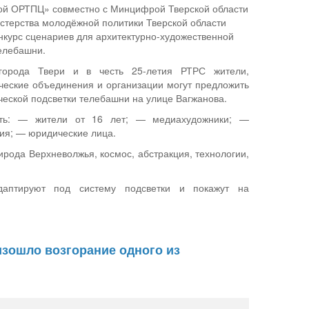
ой ОРТПЦ» совместно с Минцифрой Тверской области
стерства молодёжной политики Тверской области
онкурс сценариев для архитектурно-художественной
телебашни.
города Твери и в честь 25-летия РТРС жители,
ческие объединения и организации могут предложить
ческой подсветки телебашни на улице Вагжанова.
ать: — жители от 16 лет; — медиахудожники; —
ия; — юридические лица.
ирода Верхневолжья, космос, абстракция, технологии,
даптируют под систему подсветки и покажут на
изошло возгорание одного из