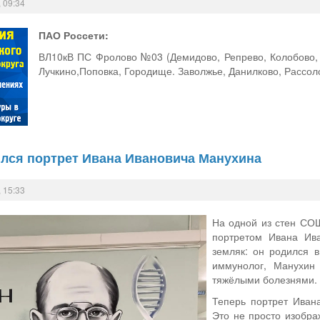
 09:34
ПАО Россети:
ВЛ10кВ ПС Фролово №03 (Демидово, Репрево, Колобово, 
Лучкино,Поповка, Городище. Заволжье, Данилково, Рассоло
лся портрет Ивана Ивановича Манухина
 15:33
На одной из стен СО
портретом Ивана Ив
земляк: он родился 
иммунолог, Манухин
тяжёлыми болезнями.
Теперь портрет Ивана
Это не просто изобра