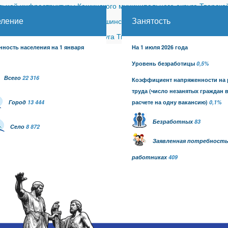
ной инфраструктуры Кашинского муниципального округа Тверской
еление
Занятость
ицкого сельского поселения Кашинского района (с изменениями)
-
шинского муниципального округа Тверской области от 26.06.2026
нность населения на 1 января
На 1 июля 2026 года
Уровень безработицы
0,5%
Всего
22 316
Коэффициент напряженности на
труда
(число незанятых граждан 
Город
13 444
расчете на одну вакансию)
0,1
%
Безработных
83
Село
8 872
Заявленная потребность
работниках
409