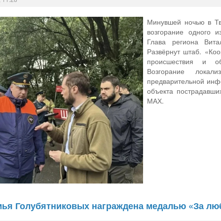
Минувшей ночью в Тв
возгорание одного и
Глава региона Вита
Развёрнут штаб. «Ко
происшествия и об
Возгорание лока
предварительной инф
объекта пострадавши
МАХ.
мья Голубятниковых награждена медалью «За лю